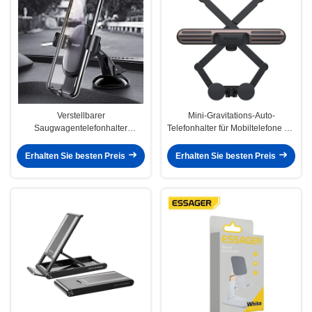
Verstellbarer
Mini-Gravitations-Auto-
Saugwagentelefonhalter
Telefonhalter für Mobiltelefone mit
Universal für 4,5-6,5 Zoll
einer Breite von 65-88 mm
Mobiltelefon
Erhalten Sie besten Preis
Erhalten Sie besten Preis