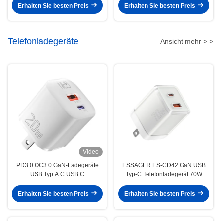
Erhalten Sie besten Preis
Erhalten Sie besten Preis
Telefonladegeräte
Ansicht mehr > >
Video
PD3.0 QC3.0 GaN-Ladegeräte
ESSAGER ES-CD42 GaN USB
USB Typ A C USB C
Typ-C Telefonladegerät 70W
Telefonladegerät 20W ES-CD31
Serie
Erhalten Sie besten Preis
Erhalten Sie besten Preis