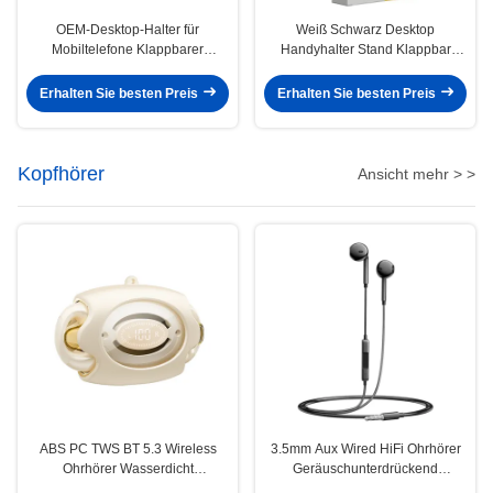
OEM-Desktop-Halter für
Weiß Schwarz Desktop
Mobiltelefone Klappbarer
Handyhalter Stand Klappbar
Mehrwinkelverstellbarer
Stabiler Nicht rutschbarer
Schieberegler für Mobiltelefone
Erhalten Sie besten Preis
Erhalten Sie besten Preis
Kopfhörer
Ansicht mehr > >
ABS PC TWS BT 5.3 Wireless
3.5mm Aux Wired HiFi Ohrhörer
Ohrhörer Wasserdicht
Geräuschunterdrückend
Schweißfest
Wasserdicht mit MIC