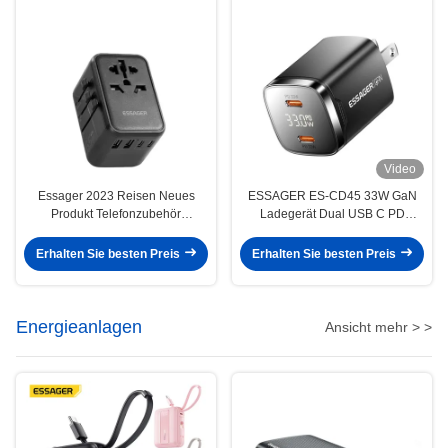
Video
Essager 2023 Reisen Neues
ESSAGER ES-CD45 33W GaN
Produkt Telefonzubehör
Ladegerät Dual USB C PD
Schnellladung 3 USB-C 2 USB-A
Ladegerät
Portable Travel 65w Ladegerät
Erhalten Sie besten Preis
Erhalten Sie besten Preis
Energieanlagen
Ansicht mehr > >