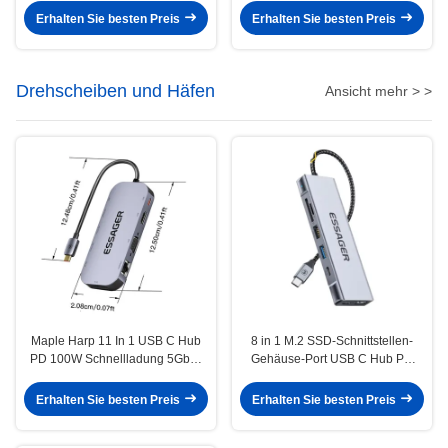
Erhalten Sie besten Preis
Erhalten Sie besten Preis
Drehscheiben und Häfen
Ansicht mehr > >
Maple Harp 11 In 1 USB C Hub
8 in 1 M.2 SSD-Schnittstellen-
PD 100W Schnellladung 5Gbps
Gehäuse-Port USB C Hub PD
32GB SD-Karte 10 Ports
100W Schnellladung für Laptop-
Erweiterung
Erhalten Sie besten Preis
Erhalten Sie besten Preis