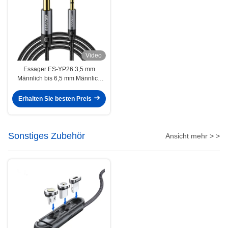
Video
Essager ES-YP26 3,5 mm
Männlich bis 6,5 mm Männlich
Jack Audio Kabel für
Lautsprecher Verstärker
Erhalten Sie besten Preis
Gitarrenmixer
Sonstiges Zubehör
Ansicht mehr > >