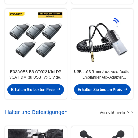
ESSAGER ES-OTG22 Mini DP
USB auf 3,5 mm Jack Auto-Audio-
VGA HDMI zu USB Typ C Video
Empfänger Aux-Adapter
Adapter 8K 4K 1080P 60Hz 30Hz
Handsfree-Kit Bluetooth 5.0 BT-
Sender
Erhalten Sie besten Preis
Erhalten Sie besten Preis
Halter und Befestigungen
Ansicht mehr > >