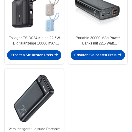
Essager ES-D024 Kleine 22,5W
Portable 30000 MAh Power
Digitalanzeige 10000 mAh
Banks mit 22,5 Watt
Schnelllade-Powerbank mit
Schnellladung 3 Eingabe-
integriertem Kabel
Ausgabe
Erhalten Sie besten Preis
Erhalten Sie besten Preis
Versuchsgerät Latitude Portable