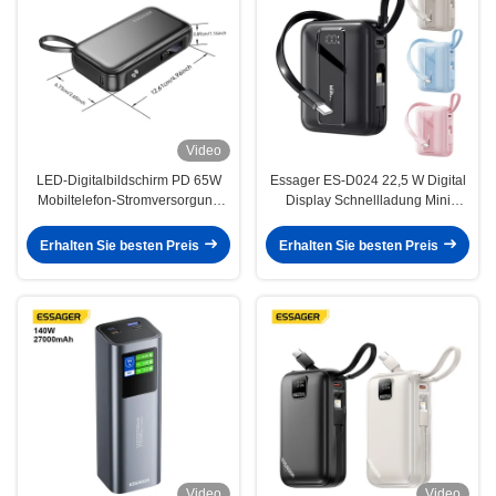
Video
LED-Digitalbildschirm PD 65W
Essager ES-D024 22,5 W Digital
Mobiltelefon-Stromversorgung
Display Schnellladung Mini
15000mAh Schnellbatterie
20000 Mah Power Bank mit
Kabel
Erhalten Sie besten Preis
Erhalten Sie besten Preis
Video
Video