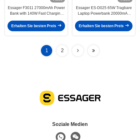
Essager F3011 27000mAh Power
Essager ES-D025 65W Tragbare
Bank with 140W Fast Charging
Laptop Powerbank 20000mAh
and LED Digital Display Portable
mit Typ-C- und Lightning-Kabeln
Charger
Erhalten Sie besten Preis
Erhalten Sie besten Preis
1
2
Soziale Medien