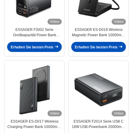
Video
Video
ESSAGER F3002 Serie
ESSAGER ES-D019 Wireless
Großkapazität Power Bank
Magnetic Power Bank 10000mah
27000mah Für Telefon
Batteriebank
Erhalten Sie besten Preis
Erhalten Sie besten Preis
Video
Video
ESSAGER ES-D017 Wireless
ESSAGER F2014 Serie USB C
Charging Power Bank 10000mah
18W USB-Powerbank 20000mah
Ultra dünne schnelle Ladung
65W für Telefon