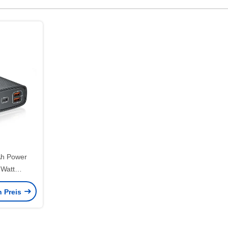
Ah Power
 Watt
ingabe-
n Preis