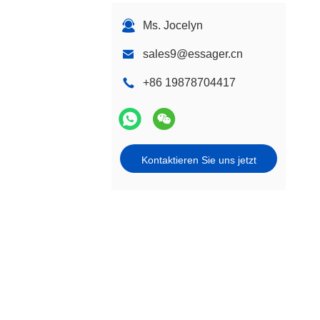
Ms. Jocelyn
sales9@essager.cn
+86 19878704417
Kontaktieren Sie uns jetzt