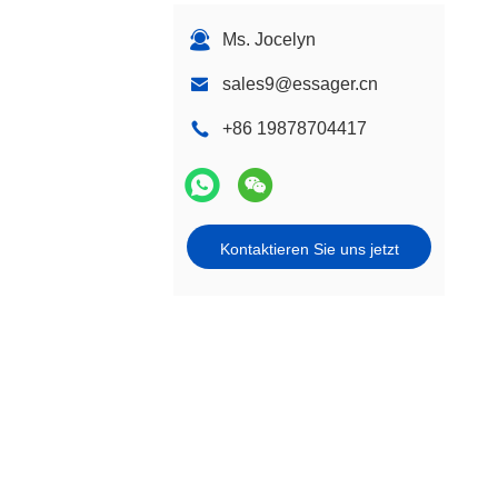
Ms. Jocelyn
sales9@essager.cn
+86 19878704417
Kontaktieren Sie uns jetzt