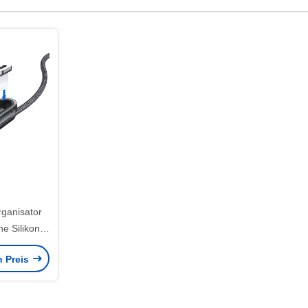
ganisator
e Silikon-
für IOS
n Preis