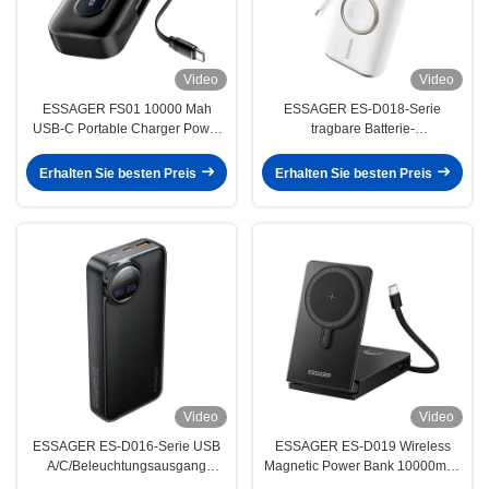
Video
Video
ESSAGER FS01 10000 Mah
ESSAGER ES-D018-Serie
USB-C Portable Charger Power
tragbare Batterie-
Bank Acryl-Design 18W USB-C
Stromversorgung 10000 Mah
Eingang
Erhalten Sie besten Preis
Erhalten Sie besten Preis
Video
Video
ESSAGER ES-D016-Serie USB
ESSAGER ES-D019 Wireless
A/C/Beleuchtungsausgang
Magnetic Power Bank 10000mah
Batteriekraftbank 10000mah
Batteriebank