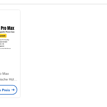
ro Max
ische Hülle
n Preis