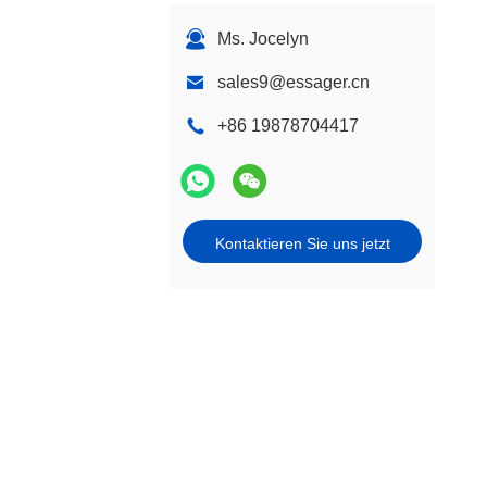
Ms. Jocelyn
sales9@essager.cn
+86 19878704417
Kontaktieren Sie uns jetzt