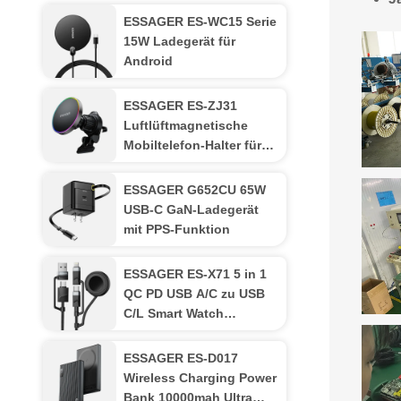
ESSAGER ES-WC15 Serie
15W Ladegerät für
Android
ESSAGER ES-ZJ31
Luftlüftmagnetische
Mobiltelefon-Halter für
Mobiltelefone für
Fahrzeuge
ESSAGER G652CU 65W
USB-C GaN-Ladegerät
mit PPS-Funktion
ESSAGER ES-X71 5 in 1
QC PD USB A/C zu USB
C/L Smart Watch
Ladedatenkabel
ESSAGER ES-D017
Wireless Charging Power
Bank 10000mah Ultra