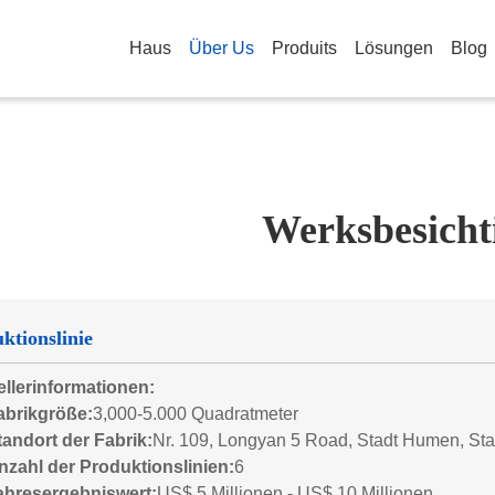
Haus
Über Us
Produits
Lösungen
Blog
Werksbesicht
ktionslinie
ellerinformationen:
abrikgröße:
3,000-5.000 Quadratmeter
tandort der Fabrik:
Nr. 109, Longyan 5 Road, Stadt Humen, St
nzahl der Produktionslinien:
6
ahresergebniswert:
US$ 5 Millionen - US$ 10 Millionen