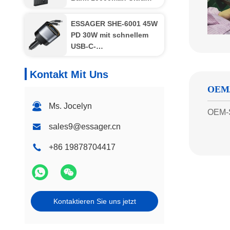
dünne schnelle Ladung
ESSAGER SHE-6001 45W
PD 30W mit schnellem
USB-C-
Beleuchtungskabel Typ
C
Kontakt Mit Uns
OEM
Ms. Jocelyn
OEM-S
sales9@essager.cn
+86 19878704417
Kontaktieren Sie uns jetzt