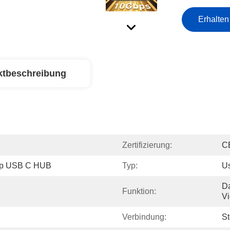
Erhalten
ktbeschreibung
Zertifizierung:
C
top USB C HUB
Typ:
U
Da
Funktion:
Vi
Verbindung:
St