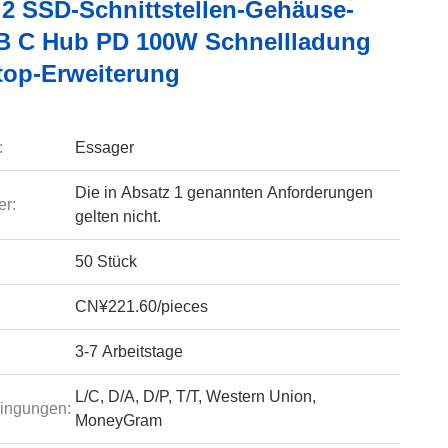
M.2 SSD-Schnittstellen-Gehäuse-
B C Hub PD 100W Schnellladung
top-Erweiterung
:
Essager
Die in Absatz 1 genannten Anforderungen
r:
gelten nicht.
50 Stück
CN¥221.60/pieces
3-7 Arbeitstage
L/C, D/A, D/P, T/T, Western Union,
ingungen:
MoneyGram