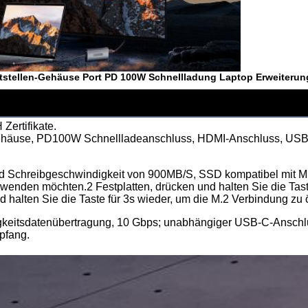
ittstellen-Gehäuse Port PD 100W Schnellladung Laptop Erweiteru
ertifikate.
häuse, PD100W Schnellladeanschluss, HDMI-Anschluss, USB
d Schreibgeschwindigkeit von 900MB/S, SSD kompatibel mit M 
wenden möchten.2 Festplatten, drücken und halten Sie die Taste
d halten Sie die Taste für 3s wieder, um die M.2 Verbindung zu 
keitsdatenübertragung, 10 Gbps; unabhängiger USB-C-Anschlu
pfang.