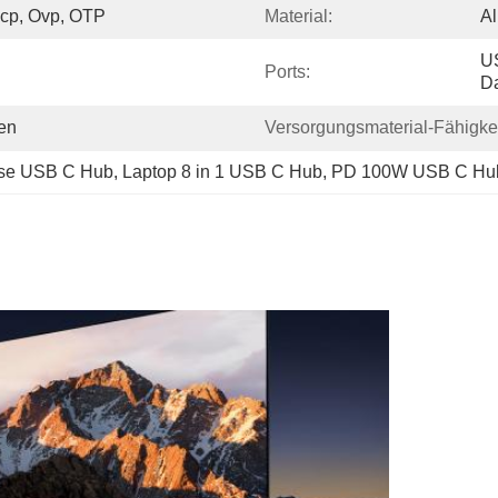
Ocp, Ovp, OTP
Material:
A
US
Ports:
Da
en
Versorgungsmaterial-Fähigkei
use USB C Hub
, 
Laptop 8 in 1 USB C Hub
, 
PD 100W USB C Hu