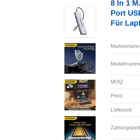
8 In 1 
Port US
Für Lap
Markenname
Modellnumme
MOQ:
Preis:
Lieferzeit:
Zahlungsbed