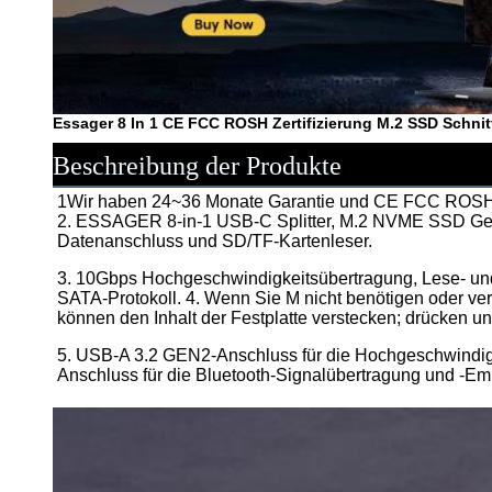
Essager 8 In 1 CE FCC ROSH Zertifizierung M.2 SSD Schn
Beschreibung der Produkte
1Wir haben 24~36 Monate Garantie und CE FCC ROSH Z
2. ESSAGER 8-in-1 USB-C Splitter, M.2 NVME SSD Ge
Datenanschluss und SD/TF-Kartenleser.
3. 10Gbps Hochgeschwindigkeitsübertragung, Lese- un
SATA-Protokoll. 4. Wenn Sie M nicht benötigen oder ver
können den Inhalt der Festplatte verstecken; drücken un
5. USB-A 3.2 GEN2-Anschluss für die Hochgeschwindig
Anschluss für die Bluetooth-Signalübertragung und -Em