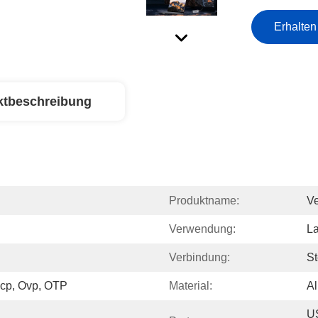
Erhalten
ktbeschreibung
Produktname:
Ve
Verwendung:
La
Verbindung:
St
Ocp, Ovp, OTP
Material:
A
US