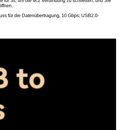
 für 3s, um die M.2 Verbindung zu schließen, und Sie 
öffnen.
ss für die Datenübertragung, 10 Gbps; USB2.0-