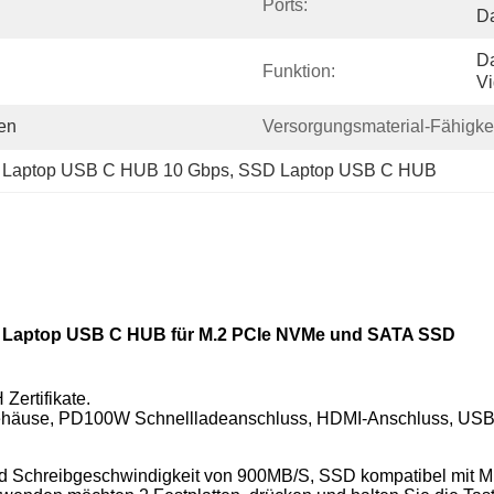
Ports:
Da
Da
Funktion:
Vi
en
Versorgungsmaterial-Fähigkei
 
Laptop USB C HUB 10 Gbps
, 
SSD Laptop USB C HUB
 1 Laptop USB C HUB für M.2 PCIe NVMe und SATA SSD
ertifikate.
häuse, PD100W Schnellladeanschluss, HDMI-Anschluss, USB
d Schreibgeschwindigkeit von 900MB/S, SSD kompatibel mit M 