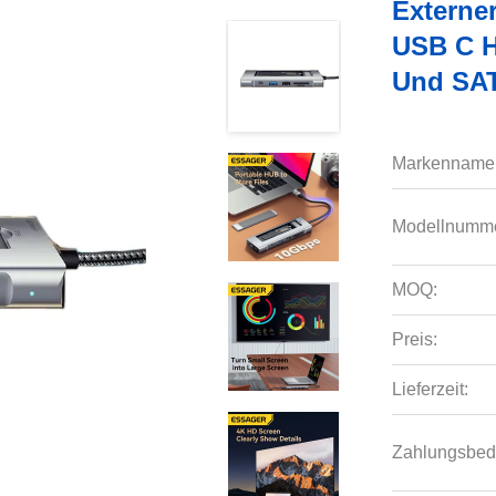
Externer
USB C H
Und SA
Markenname
Modellnumme
MOQ:
Preis:
Lieferzeit:
Zahlungsbed