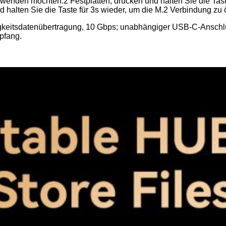
wenden möchten.2 Festplatten, drücken und halten Sie die Taste
d halten Sie die Taste für 3s wieder, um die M.2 Verbindung zu 
keitsdatenübertragung, 10 Gbps; unabhängiger USB-C-Anschlu
pfang.