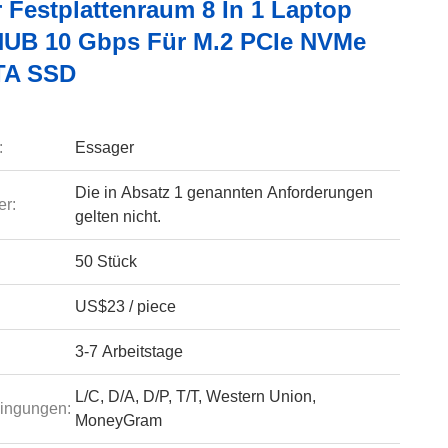
 Festplattenraum 8 In 1 Laptop
UB 10 Gbps Für M.2 PCIe NVMe
TA SSD
:
Essager
Die in Absatz 1 genannten Anforderungen
r:
gelten nicht.
50 Stück
US$23 / piece
3-7 Arbeitstage
L/C, D/A, D/P, T/T, Western Union,
ingungen:
MoneyGram