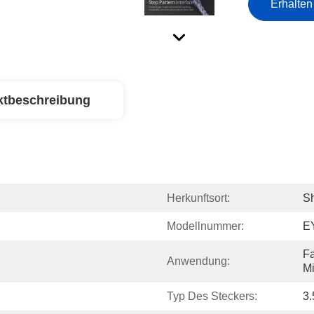
Erhalten
ktbeschreibung
Herkunftsort:
S
Modellnummer:
E
Fa
Anwendung:
Mi
Typ Des Steckers:
3