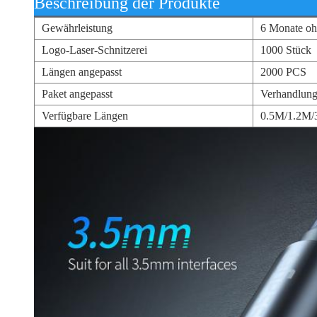
Beschreibung der Produkte
Gewährleistung
6 Monate oh
Logo-Laser-Schnitzerei
1000 Stück
Längen angepasst
2000 PCS
Paket angepasst
Verhandlun
Verfügbare Längen
0.5M/1.2M