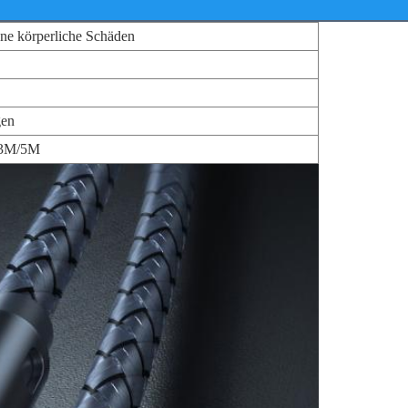
ne körperliche Schäden
gen
/3M/5M