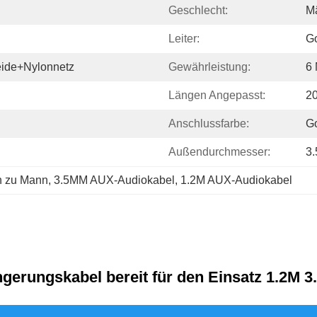
Geschlecht:
Mä
Leiter:
G
eide+Nylonnetz
Gewährleistung:
6 
Längen Angepasst:
20
Anschlussfarbe:
G
Außendurchmesser:
3
n zu Mann
, 
3.5MM AUX-Audiokabel
, 
1.2M AUX-Audiokabel
gerungskabel bereit für den Einsatz 1.2M 