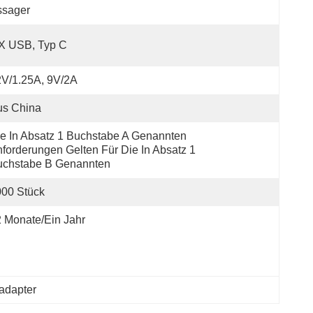
ssager
X USB, Typ C
V/1.25A, 9V/2A
us China
e In Absatz 1 Buchstabe A Genannten 
forderungen Gelten Für Die In Absatz 1 
uchstabe B Genannten
00 Stück
 Monate/ein Jahr
adapter