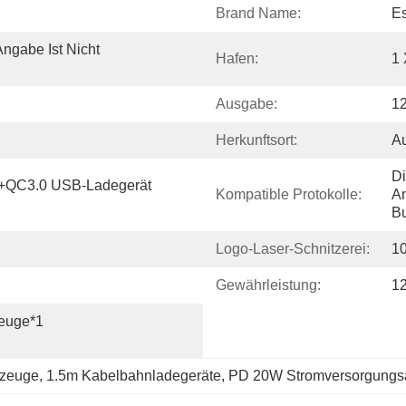
Brand Name:
E
ngabe Ist Nicht 
Hafen:
1 
Ausgabe:
12
Herkunftsort:
A
Di
+QC3.0 USB-Ladegerät 
Kompatible Protokolle:
An
B
Logo-Laser-Schnitzerei:
10
Gewährleistung:
12
euge*1
rzeuge
, 
1.5m Kabelbahnladegeräte
, 
PD 20W Stromversorgungs