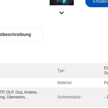
Erhalten
ktbeschreibung
El
Typ:
Sc
Material:
Fe
TP, OLP, Ocp, Andere, 
g, Überstrom, 
Schimmelpilz:
- 