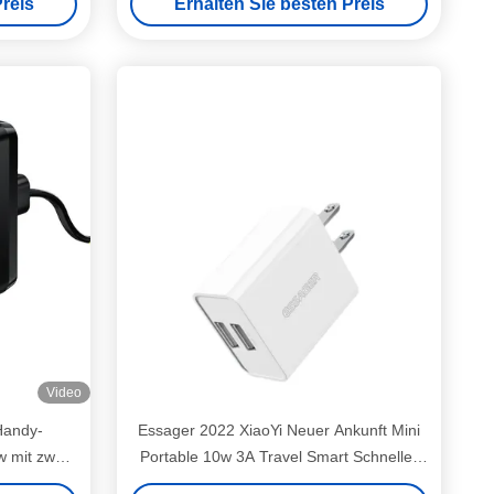
reis
Erhalten Sie besten Preis
Video
Handy-
Essager 2022 XiaoYi Neuer Ankunft Mini
 mit zwei
Portable 10w 3A Travel Smart Schneller
Wandladegerät für Mobiltelefon