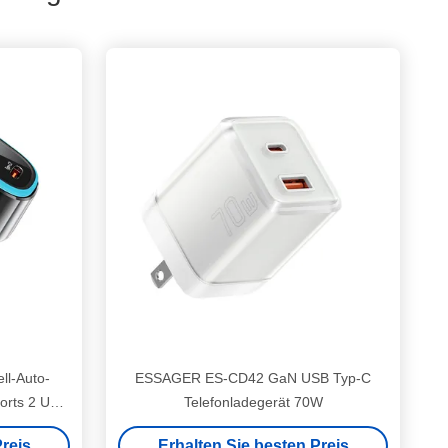
l-Auto-
ESSAGER ES-CD42 GaN USB Typ-C
orts 2 USB
Telefonladegerät 70W
reis
Erhalten Sie besten Preis