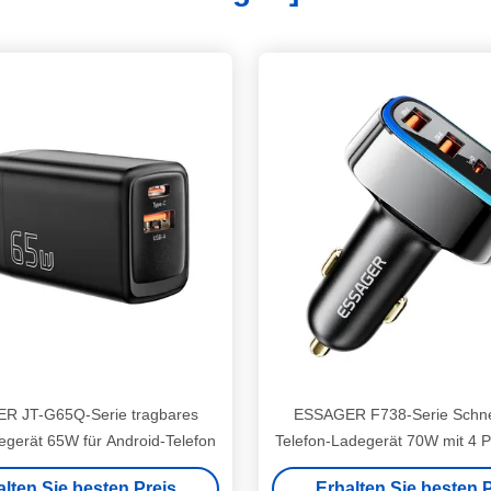
R JT-G65Q-Serie tragbares
ESSAGER F738-Serie Schnel
egerät 65W für Android-Telefon
Telefon-Ladegerät 70W mit 4 P
A 2 USB C
alten Sie besten Preis
Erhalten Sie besten P