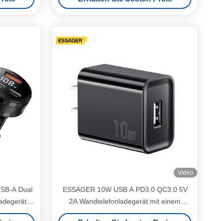
Video
SB-A Dual
ESSAGER 10W USB A PD3.0 QC3.0 5V
adegerät
2A Wandtelefonladegerät mit einem
ige
einzigen Anschluss ES-CD51