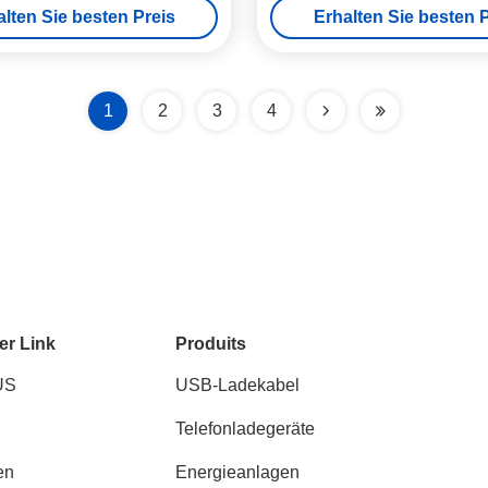
alten Sie besten Preis
Erhalten Sie besten P
Wandladegerät
1
2
3
4
er Link
Produits
US
USB-Ladekabel
Telefonladegeräte
en
Energieanlagen