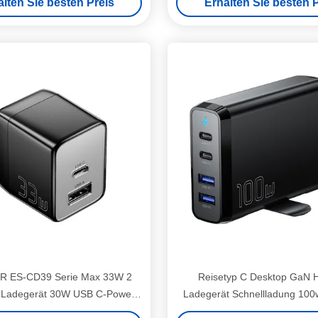
alten Sie besten Preis
Erhalten Sie besten P
 ES-CD39 Serie Max 33W 2
Reisetyp C Desktop GaN 
-Ladegerät 30W USB C-Power
Ladegerät Schnellladung 100w
Adapter
USB-Anschlüssen