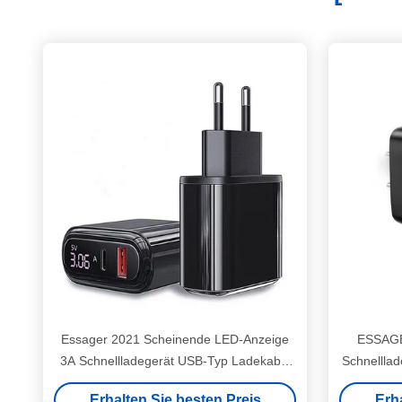
Essager 2021 Scheinende LED-Anzeige
ESSAGE
3A Schnellladegerät USB-Typ Ladekabel
Schnelllad
USB PD QC3.0 Handyladegerät
Erhalten Sie besten Preis
Erh