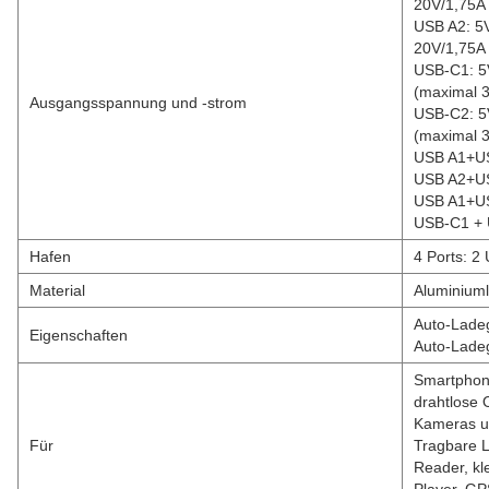
20V/1,75A
USB A2: 5V
20V/1,75A
USB-C1: 5V
(maximal 
Ausgangsspannung und -strom
USB-C2: 5V
(maximal 
USB A1+US
USB A2+US
USB A1+US
USB-C1 + 
Hafen
4 Ports: 
Material
Aluminium
Auto-Ladeg
Eigenschaften
Auto-Lade
Smartphone
drahtlose 
Kameras u
Für
Tragbare L
Reader, kl