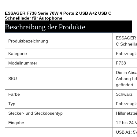
ESSAGER F738 Serie 70W 4 Ports 2 USB A+2 USB C
Schnelllader für Autophone
Beschreibung der Produkte
ESSAGER F
Produktbezeichnung
C Schnelll
Kategorie
Fahrzeugl
Modellnummer
F738
Die in Abs
SKU
Anhang I d
geändert.
Farbe
Schwarz
Typ
Fahrzeugl
Stecker- und Steckdosentyp
Hilfsnetztei
Eingabe
12 bis 24 
USB A1: 5V