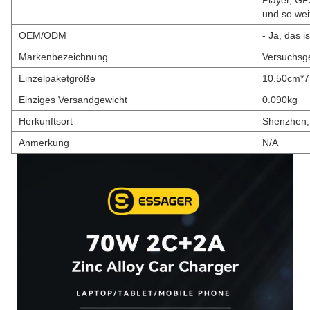
Player, GP
und so wei
OEM/ODM
- Ja, das is
Markenbezeichnung
Versuchsg
Einzelpaketgröße
10.50cm*
Einziges Versandgewicht
0.090kg
Herkunftsort
Shenzhen,
Anmerkung
N/A