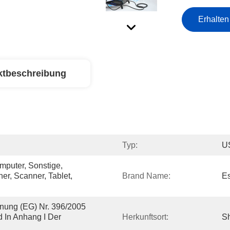
Erhalten
ktbeschreibung
Typ:
U
puter, Sonstige, 
r, Scanner, Tablet, 
Brand Name:
E
nung (EG) Nr. 396/2005 
 In Anhang I Der 
Herkunftsort:
S