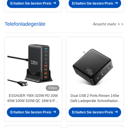
Erhalten Sie besten Preis
Erhalten Sie besten Preis
Telefonladegeräte
Ansicht mehr > >
Video
ESSAGER YMX-320W PD 20W
Dual USB 2 Ports Reisen 140w
65W 100W 320W QC 18W 8-Port
GaN Ladegeräte Schnellladung
USB-C USB-A GaN
Telefonzubehör
Schnellladegerät
Erhalten Sie besten Preis
Erhalten Sie besten Preis