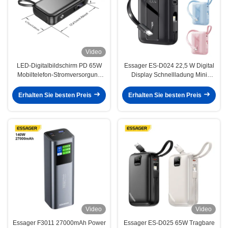
Video
LED-Digitalbildschirm PD 65W
Essager ES-D024 22,5 W Digital
Mobiltelefon-Stromversorgung
Display Schnellladung Mini
15000mAh Schnellbatterie
20000 Mah Power Bank mit
Kabel
Erhalten Sie besten Preis
Erhalten Sie besten Preis
Video
Video
Essager F3011 27000mAh Power
Essager ES-D025 65W Tragbare