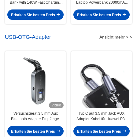
Bank with 140W Fast Charging
Laptop Powerbank 20000mAh
and LED Digital Display Portable
mit Typ-C- und Lightning-Kabeln
Charger
Erhalten Sie besten Preis
Erhalten Sie besten Preis
USB-OTG-Adapter
Ansicht mehr > >
Video
Versuchsgerät 3,5 mm Aux
Typ C auf 3,5 mm Jack AUX
Bluetooth Adapter Empfänger
Adapter Kabel für Huawei P30
Wireless Sender
P20 Pro Xiaomi Mi USB C auf 3,5
Earphone Audio Converter
Erhalten Sie besten Preis
Erhalten Sie besten Preis