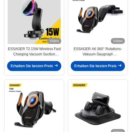
Video
Video
ESSAGER T2 15W Wireless Fast
ESSAGER A6 360° Rotations-
Charging Vacuum Suction
Vakuum-Saugnapf-
Magnetic Car Phone Holder 360
Autotelefonhalterung mit
Rotation
kabellosem Ladegerät
Erhalten Sie besten Preis
Erhalten Sie besten Preis
Video