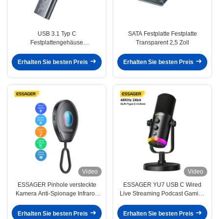
USB 3.1 Typ C
SATA Festplatte Festplatte
Festplattengehäuse
Transparent 2,5 Zoll
Unterstützung M.2 SATA M.2
NVME PCIe
Erhalten Sie besten Preis
Erhalten Sie besten Preis
Video
Video
ESSAGER Pinhole versteckte
ESSAGER YU7 USB C Wired
Kamera Anti-Spionage Infrarot-
Live Streaming Podcast Gaming
Detektor für Zimmer Hotel ES-
Microphone Type C 3.5mm XLR
TC01
Port
Erhalten Sie besten Preis
Erhalten Sie besten Preis