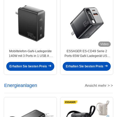
Video
Mobiltelefon-GaN-Ladegeräte
ESSAGER ES-CD49 Serie 2
140W mit 3 Ports in 1 USB A 2
Ports 65W GaN Ladegerät USB
Typ C PST-140C2A-LB-GAN-
Wandadapter
Serie
Erhalten Sie besten Preis
Erhalten Sie besten Preis
Energieanlagen
Ansicht mehr > >