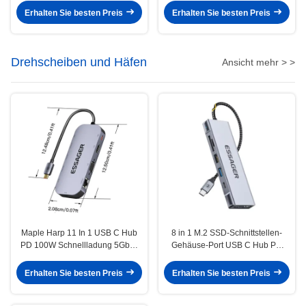
Erhalten Sie besten Preis
Erhalten Sie besten Preis
Drehscheiben und Häfen
Ansicht mehr > >
Maple Harp 11 In 1 USB C Hub
8 in 1 M.2 SSD-Schnittstellen-
PD 100W Schnellladung 5Gbps
Gehäuse-Port USB C Hub PD
32GB SD-Karte 10 Ports
100W Schnellladung für Laptop-
Erweiterung
Erhalten Sie besten Preis
Erhalten Sie besten Preis