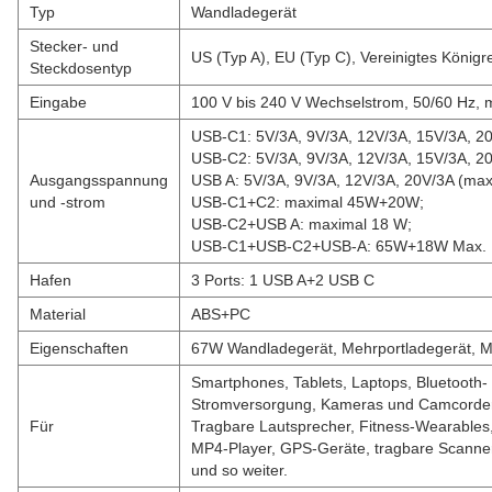
Typ
Wandladegerät
Stecker- und
US (Typ A), EU (Typ C), Vereinigtes Königr
Steckdosentyp
Eingabe
100 V bis 240 V Wechselstrom, 50/60 Hz, m
USB-C1: 5V/3A, 9V/3A, 12V/3A, 15V/3A, 2
USB-C2: 5V/3A, 9V/3A, 12V/3A, 15V/3A, 20
Ausgangsspannung
USB A: 5V/3A, 9V/3A, 12V/3A, 20V/3A (max
und -strom
USB-C1+C2: maximal 45W+20W;
USB-C2+USB A: maximal 18 W;
USB-C1+USB-C2+USB-A: 65W+18W Max.
Hafen
3 Ports: 1 USB A+2 USB C
Material
ABS+PC
Eigenschaften
67W Wandladegerät, Mehrportladegerät, M
Smartphones, Tablets, Laptops, Bluetooth-
Stromversorgung, Kameras und Camcorders
Für
Tragbare Lautsprecher, Fitness-Wearables,
MP4-Player, GPS-Geräte, tragbare Scanne
und so weiter.