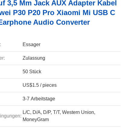
uf 3,5 Mm Jack AUX Adapter Kabel
wei P30 P20 Pro Xiaomi Mi USB C
 Earphone Audio Converter
:
Essager
r:
Zulassung
50 Stück
US$1.5 / pieces
3-7 Arbeitstage
L/C, D/A, D/P, T/T, Western Union,
ingungen:
MoneyGram