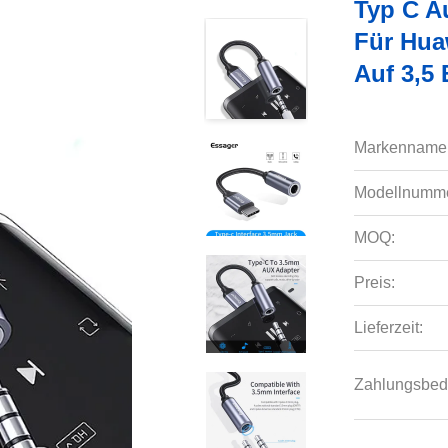
Typ C A
Für Hua
Auf 3,5
Markenname
Modellnumme
MOQ:
Preis:
Lieferzeit:
Zahlungsbed