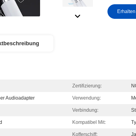
Erhalten
ktbeschreibung
Zertifizierung:
N
er Audioadapter
Verwendung:
Mo
Verbindung:
St
d
Kompatibel Mit:
Ty
Kofferschiff:
J