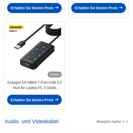
32GB SD-Karte 10 Ports
100W Schnellladung für Laptop-
Erweiterung
Erhalten Sie besten Preis
Erhalten Sie besten Preis
Video
Essager ES-HB04 7-Port USB 3.0
Hub für Laptop PC 5 Gbit/s
Datenübertragung
Erhalten Sie besten Preis
Audio- und Videokabel
Ansicht mehr > >