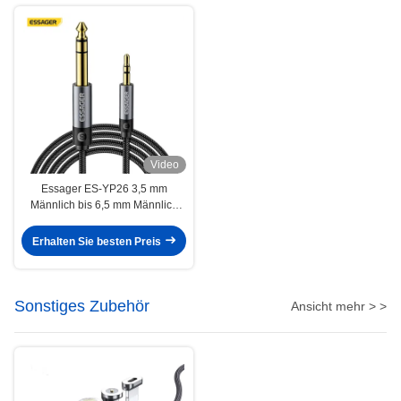
Video
Essager ES-YP26 3,5 mm
Männlich bis 6,5 mm Männlich
Jack Audio Kabel für
Lautsprecher Verstärker
Erhalten Sie besten Preis
Gitarrenmixer
Sonstiges Zubehör
Ansicht mehr > >