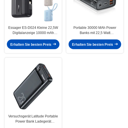
Essager ES-D024 Kleine 22,5W
Portable 30000 MAh Power
Digitalanzeige 10000 mAh
Banks mit 22,5 Watt
Schnelllade-Powerbank mit
Schnellladung 3 Eingabe-
integriertem Kabel
Ausgabe
Erhalten Sie besten Preis
Erhalten Sie besten Preis
Versuchsgerät Latitude Portable
Power Bank Ladegerät
20000mAh 3 Ausgang 2 Eingang