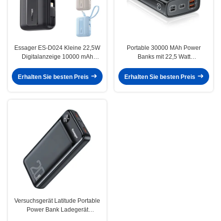
Essager ES-D024 Kleine 22,5W
Portable 30000 MAh Power
Digitalanzeige 10000 mAh
Banks mit 22,5 Watt
Schnelllade-Powerbank mit
Schnellladung 3 Eingabe-
integriertem Kabel
Ausgabe
Erhalten Sie besten Preis
Erhalten Sie besten Preis
Versuchsgerät Latitude Portable
Power Bank Ladegerät
20000mAh 3 Ausgang 2 Eingang