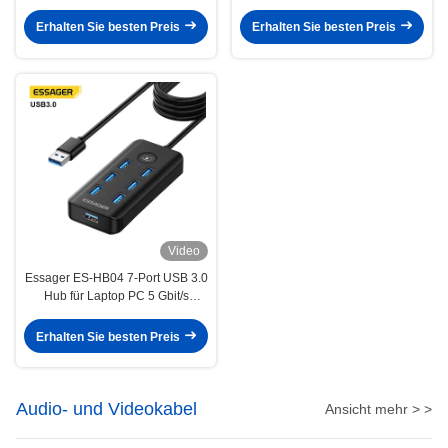
32GB SD-Karte 10 Ports
100W Schnellladung für Laptop-
Erweiterung
Erhalten Sie besten Preis
Erhalten Sie besten Preis
Video
Essager ES-HB04 7-Port USB 3.0
Hub für Laptop PC 5 Gbit/s
Datenübertragung
Erhalten Sie besten Preis
Audio- und Videokabel
Ansicht mehr > >