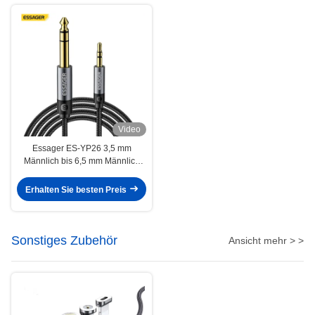
Video
Essager ES-YP26 3,5 mm
Männlich bis 6,5 mm Männlich
Jack Audio Kabel für
Lautsprecher Verstärker
Erhalten Sie besten Preis
Gitarrenmixer
Sonstiges Zubehör
Ansicht mehr > >