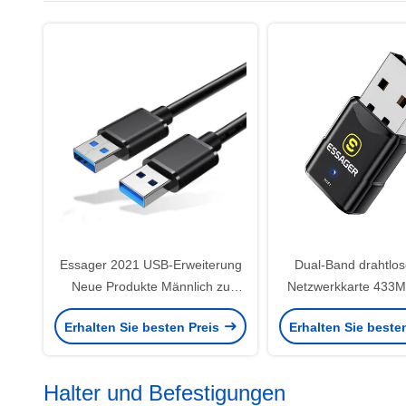
Essager 2021 USB-Erweiterung
Dual-Band drahtlo
Neue Produkte Männlich zu
Netzwerkkarte 433
Männlich Datenkabel USB3.0 für
für Laptop
Erhalten Sie besten Preis
Erhalten Sie beste
Datenübertragung
Halter und Befestigungen