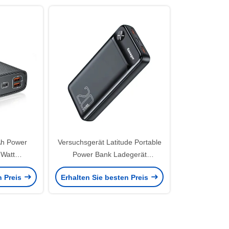
Ah Power
Versuchsgerät Latitude Portable
 Watt
Power Bank Ladegerät
ingabe-
20000mAh 3 Ausgang 2 Eingang
n Preis
Erhalten Sie besten Preis