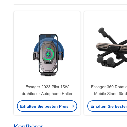
Essager 2023 Pilot 15W
Essager 360 Rotatio
drahtloser Autophone Halter
Mobile Stand für 
Hochleistungs- 360-Frei-
Einfache Bedienung
Erhalten Sie besten Preis
Erhalten Sie beste
Rotations-Fast-Wireless-
Autostand
Ladegerät
Kopfhörer