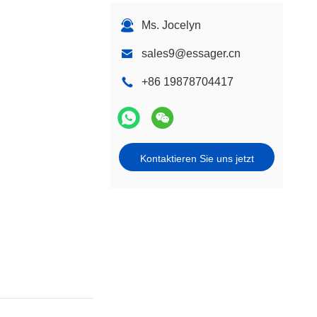
Ms. Jocelyn
sales9@essager.cn
+86 19878704417
Kontaktieren Sie uns jetzt