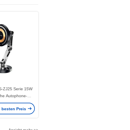
-ZJ25 Serie 15W
he Autophone-
lterung
e besten Preis