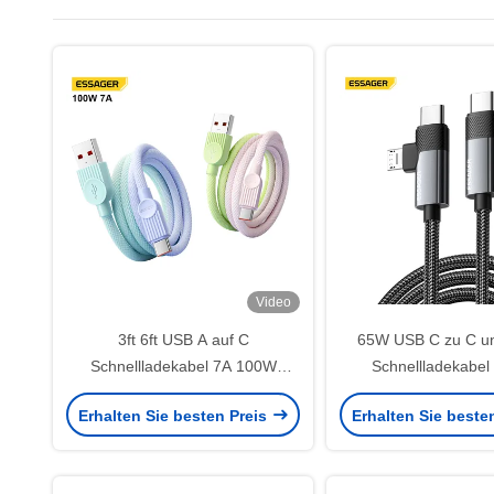
Video
3ft 6ft USB A auf C
65W USB C zu C un
Schnellladekabel 7A 100W
Schnellladekabe
Datenübertragung
480Mbps Datenübe
Erhalten Sie besten Preis
Erhalten Sie beste