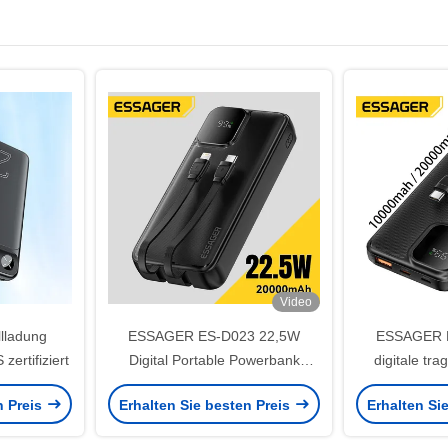
Video
lladung
ESSAGER ES-D023 22,5W
ESSAGER 
ertifiziert
Digital Portable Powerbank
digitale t
20000mAh mit Kabel
Powerba
n Preis
Erhalten Sie besten Preis
Erhalten Si