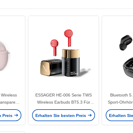
 Wireless
ESSAGER HE-006 Serie TWS
Bluetooth 5
ransparent
Wireless Earbuds BT5.3 Für
Sport-Ohrhör
P Android
Android
das
n Preis
Erhalten Sie besten Preis
Erhalten Si