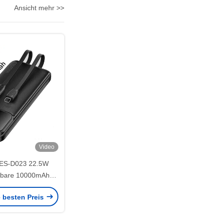
Ansicht mehr >>
Video
ES-D023 22.5W
ragbare 10000mAh
nk mit Kabel
e besten Preis