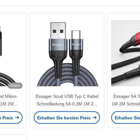
Video
d Mikro-
Essager Scud USB Typ C Kabel
Essager 5A S
l 1M 2M
Schnellladung 5A 0,3M 1M 2M
1M 2M Schnell
rtragung
für Geräte des Typs C
Datenübertra
n Preis
Erhalten Sie besten Preis
Erhalten Si