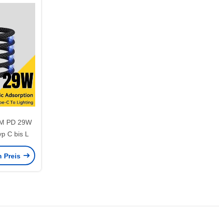
M PD 29W
p C bis L
n Preis