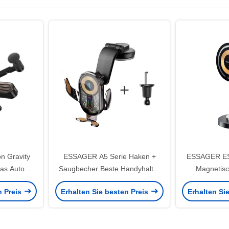
n Gravity
ESSAGER A5 Serie Haken +
ESSAGER ES
das Auto
Saugbecher Beste Handyhalter
Magnetisc
 Stabiler
für Auto Mount
Ha
n Preis
Erhalten Sie besten Preis
Erhalten Si