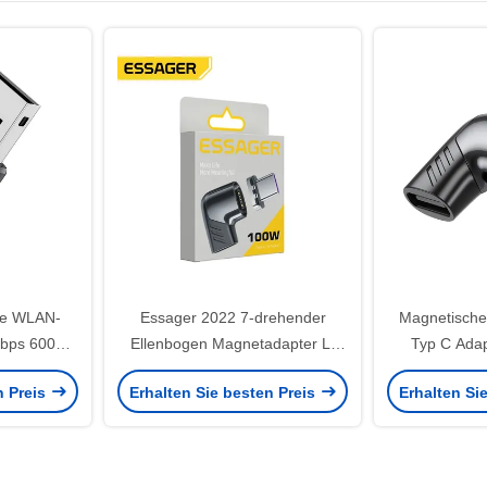
se WLAN-
Essager 2022 7-drehender
Magnetische 
Mbps 600M
Ellenbogen Magnetadapter L-
Typ C Adap
förmiger Entwurf Schwarz Weiß
Adap
n Preis
Erhalten Sie besten Preis
Erhalten Si
100W 5A