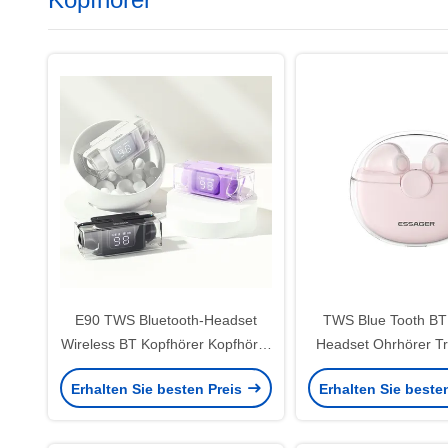
E90 TWS Bluetooth-Headset
TWS Blue Tooth BT
Wireless BT Kopfhörer Kopfhörer
Headset Ohrhörer T
für Android-App-
35mAh 300mAh Für I
Erhalten Sie besten Preis
Erhalten Sie beste
Wiedergabegeräte