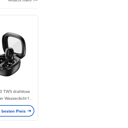
Ansicht mehr >>
.3 TWS drahtlose
er Wasserdicht für
 Training
e besten Preis