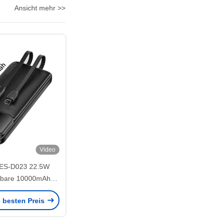
Ansicht mehr >>
Video
ES-D023 22.5W
ragbare 10000mAh
nk mit Kabel
e besten Preis