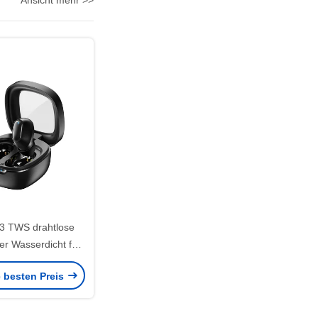
Ansicht mehr >>
.3 TWS drahtlose
er Wasserdicht für
 Training
e besten Preis