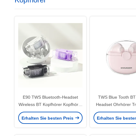
E90 TWS Bluetooth-Headset
TWS Blue Tooth BT
Wireless BT Kopfhörer Kopfhörer
Headset Ohrhörer T
für Android-App-
35mAh 300mAh Für I
Erhalten Sie besten Preis
Erhalten Sie beste
Wiedergabegeräte