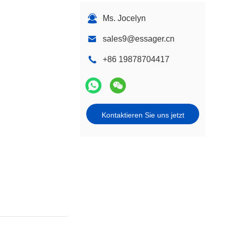
Ms. Jocelyn
sales9@essager.cn
+86 19878704417
Kontaktieren Sie uns jetzt