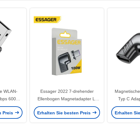
se WLAN-
Essager 2022 7-drehender
Magnetische 
Mbps 600M
Ellenbogen Magnetadapter L-
Typ C Adap
förmiger Entwurf Schwarz Weiß
Adap
n Preis
Erhalten Sie besten Preis
Erhalten Si
100W 5A