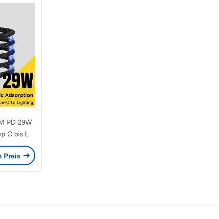
M PD 29W
p C bis L
n Preis