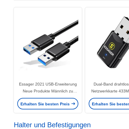
Essager 2021 USB-Erweiterung
Dual-Band drahtlo
Neue Produkte Männlich zu
Netzwerkkarte 433
Männlich Datenkabel USB3.0 für
für Laptop
Erhalten Sie besten Preis
Erhalten Sie beste
Datenübertragung
Halter und Befestigungen