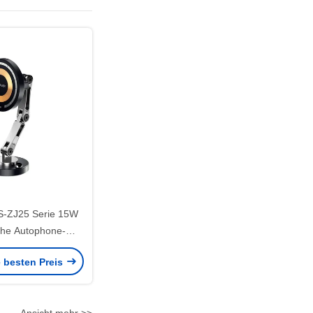
-ZJ25 Serie 15W
he Autophone-
lterung
e besten Preis