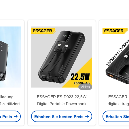
Video
lladung
ESSAGER ES-D023 22,5W
ESSAGER 
ertifiziert
Digital Portable Powerbank
digitale t
20000mAh mit Kabel
Powerba
n Preis
Erhalten Sie besten Preis
Erhalten Si