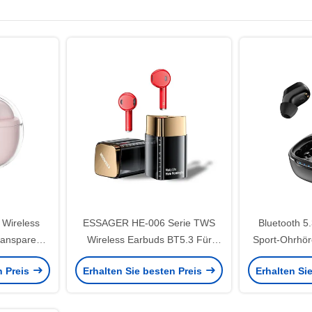
 Wireless
ESSAGER HE-006 Serie TWS
Bluetooth 5
ransparent
Wireless Earbuds BT5.3 Für
Sport-Ohrhör
P Android
Android
das
n Preis
Erhalten Sie besten Preis
Erhalten Si