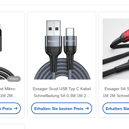
Video
d Mikro-
Essager Scud USB Typ C Kabel
Essager 5A S
l 1M 2M
Schnellladung 5A 0,3M 1M 2M
1M 2M Schnell
rtragung
für Geräte des Typs C
Datenübertra
n Preis
Erhalten Sie besten Preis
Erhalten Si