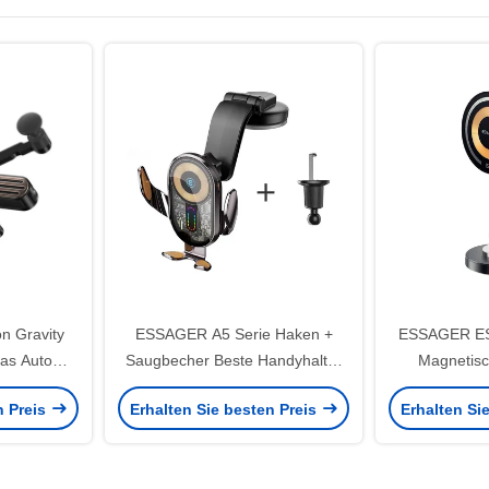
n Gravity
ESSAGER A5 Serie Haken +
ESSAGER ES
das Auto
Saugbecher Beste Handyhalter
Magnetisc
 Stabiler
für Auto Mount
Ha
n Preis
Erhalten Sie besten Preis
Erhalten Si