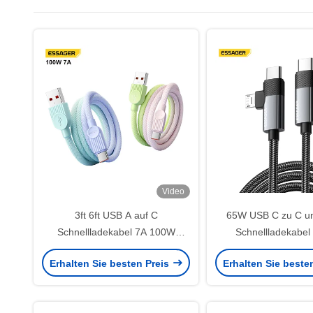
Video
3ft 6ft USB A auf C
65W USB C zu C un
Schnellladekabel 7A 100W
Schnellladekabe
Datenübertragung
480Mbps Datenübe
Erhalten Sie besten Preis
Erhalten Sie beste