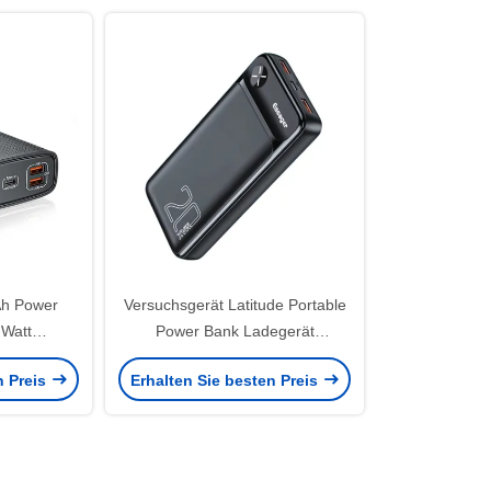
Ah Power
Versuchsgerät Latitude Portable
 Watt
Power Bank Ladegerät
ingabe-
20000mAh 3 Ausgang 2 Eingang
n Preis
Erhalten Sie besten Preis