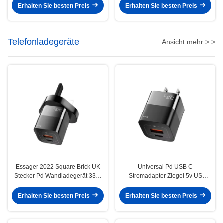
Digitalbildschirm
Erhalten Sie besten Preis
Erhalten Sie besten Preis
Telefonladegeräte
Ansicht mehr > >
Essager 2022 Square Brick UK
Universal Pd USB C
Stecker Pd Wandladegerät 33W
Stromadapter Ziegel 5v US
Schnellladung USB Typ C-
Stecker 30W 33W Schnellladung
Anschlüsse
Erhalten Sie besten Preis
Erhalten Sie besten Preis