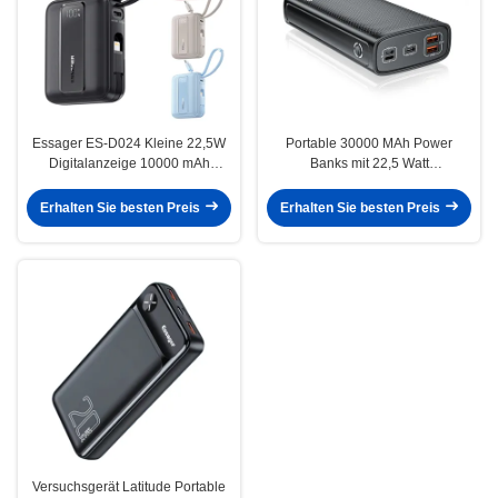
Essager ES-D024 Kleine 22,5W
Portable 30000 MAh Power
Digitalanzeige 10000 mAh
Banks mit 22,5 Watt
Schnelllade-Powerbank mit
Schnellladung 3 Eingabe-
integriertem Kabel
Ausgabe
Erhalten Sie besten Preis
Erhalten Sie besten Preis
Versuchsgerät Latitude Portable