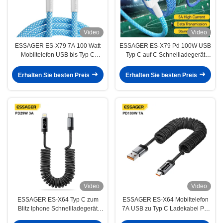
Video
Video
ESSAGER ES-X79 7A 100 Watt
ESSAGER ES-X79 Pd 100W USB
Mobiltelefon USB bis Typ C
Typ C auf C Schnellladegerät
Schnellladedatenkabel
Laptop Handy Kabel
Erhalten Sie besten Preis
Erhalten Sie besten Preis
Video
Video
ESSAGER ES-X64 Typ C zum
ESSAGER ES-X64 Mobiltelefon
Blitz Iphone Schnellladegerät
7A USB zu Typ C Ladekabel PD
Datenkabel 3A PD29W Led-
100W ED Digitale Anzeige