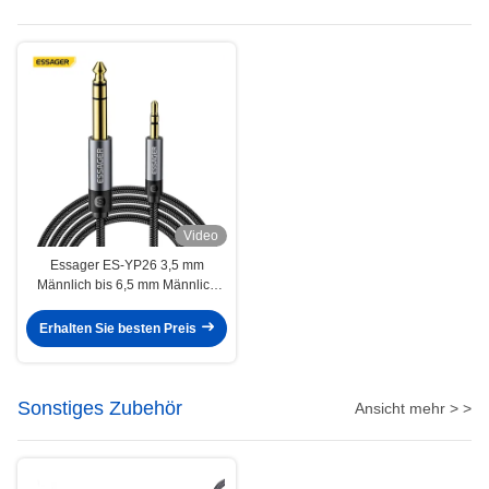
Video
Essager ES-YP26 3,5 mm
Männlich bis 6,5 mm Männlich
Jack Audio Kabel für
Lautsprecher Verstärker
Erhalten Sie besten Preis
Gitarrenmixer
Sonstiges Zubehör
Ansicht mehr > >