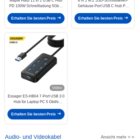
Maple Harp 11 In 1 USB C Hub
8 in 1 M.2 SSD-Schnittstellen-
PD 100W Schnellladung 5Gbps
Gehäuse-Port USB C Hub PD
32GB SD-Karte 10 Ports
100W Schnellladung für Laptop-
Erweiterung
Erhalten Sie besten Preis
Erhalten Sie besten Preis
Video
Essager ES-HB04 7-Port USB 3.0
Hub für Laptop PC 5 Gbit/s
Datenübertragung
Erhalten Sie besten Preis
Audio- und Videokabel
Ansicht mehr > >