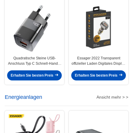
Quadratische Steine USB-
Essager 2022 Transparent
Anschluss Typ C Schnell-Handy-
offizieller Laden Digitales Display
Ladegerät 30W 5V mit EU-
125W Schnellladung 2 USB 1 Typ
Stecker
C Port Ladegerät
Erhalten Sie besten Preis
Erhalten Sie besten Preis
Energieanlagen
Ansicht mehr > >