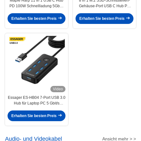
Maple Harp 11 In 1 USB C Hub
8 in 1 M.2 SSD-Schnittstellen-
PD 100W Schnellladung 5Gbps
Gehäuse-Port USB C Hub PD
32GB SD-Karte 10 Ports
100W Schnellladung für Laptop-
Erweiterung
Erhalten Sie besten Preis
Erhalten Sie besten Preis
Video
Essager ES-HB04 7-Port USB 3.0
Hub für Laptop PC 5 Gbit/s
Datenübertragung
Erhalten Sie besten Preis
Audio- und Videokabel
Ansicht mehr > >