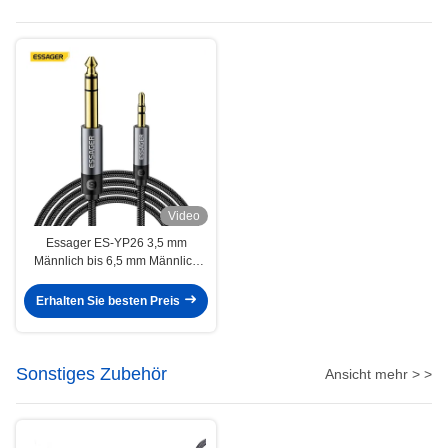
Video
Essager ES-YP26 3,5 mm
Männlich bis 6,5 mm Männlich
Jack Audio Kabel für
Lautsprecher Verstärker
Erhalten Sie besten Preis
Gitarrenmixer
Sonstiges Zubehör
Ansicht mehr > >