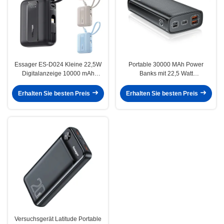
Essager ES-D024 Kleine 22,5W
Portable 30000 MAh Power
Digitalanzeige 10000 mAh
Banks mit 22,5 Watt
Schnelllade-Powerbank mit
Schnellladung 3 Eingabe-
integriertem Kabel
Ausgabe
Erhalten Sie besten Preis
Erhalten Sie besten Preis
Versuchsgerät Latitude Portable