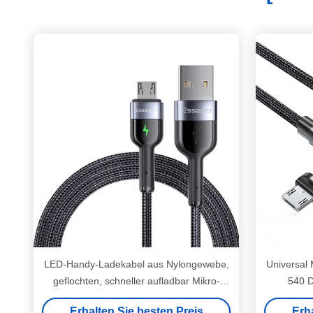
LED-Handy-Ladekabel aus Nylongewebe,
Universal
geflochten, schneller aufladbar Mikro-
540 D
USB-Datenkabel 0,5 M 1 M 2 M
Erhalten Sie besten Preis
Erh