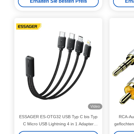
Erhalten Sie besten Preis
Erh
Video
ESSAGER ES-OTG32 USB Typ C bis Typ
RCA-Aud
C Micro USB Lightning 4 in 1 Adapter
geflochte
Ladekabel