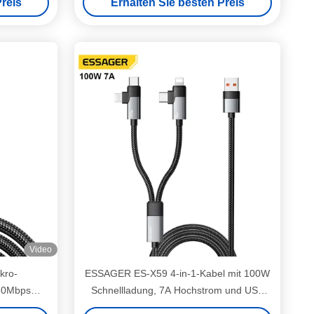
reis
Erhalten Sie besten Preis
Video
kro-
ESSAGER ES-X59 4-in-1-Kabel mit 100W
480Mbps
Schnellladung, 7A Hochstrom und USB
2.0 480Mbit/s Datenübertragung für