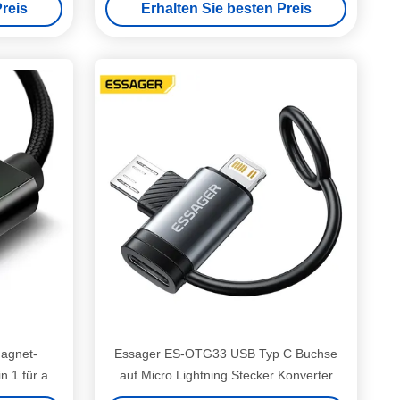
reis
Erhalten Sie besten Preis
mehrere Geräte
agnet-
Essager ES-OTG33 USB Typ C Buchse
 1 für alle
auf Micro Lightning Stecker Konverter
räte
Adapter