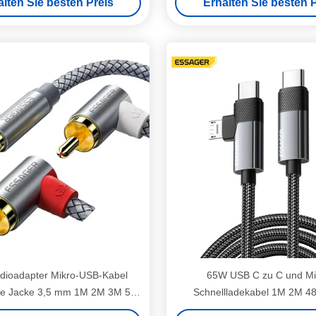
alten Sie besten Preis
Erhalten Sie besten P
ioadapter Mikro-USB-Kabel
65W USB C zu C und Mi
ne Jacke 3,5 mm 1M 2M 3M 5M
Schnellladekabel 1M 2M 
für Mobiltelefon
Datenübertragung