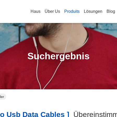
Haus
Über Us
Produits
Lösungen
Blog
Suchergebnis
ler
o Usb Data Cables ]
Übereinsti