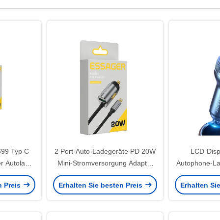
699 Typ C
2 Port-Auto-Ladegeräte PD 20W
LCD-Disp
r Autolader
Mini-Stromversorgung Adapter
Autophone-La
mit 1,5m Kabel
Schnel
n Preis
Erhalten Sie besten Preis
Erhalten Si