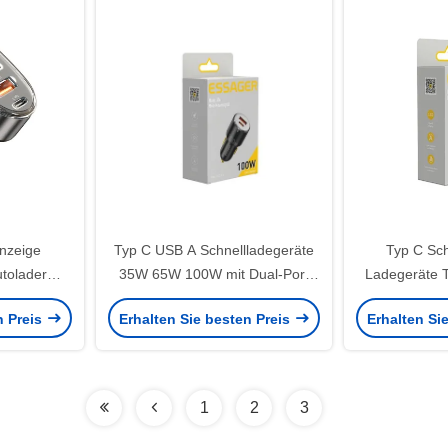
Anzeige
Typ C USB A Schnellladegeräte
Typ C Sch
tolader
35W 65W 100W mit Dual-Port
Ladegeräte 
 65W 30W
ABS Material
mit Digita
n Preis
Erhalten Sie besten Preis
Erhalten Si
1
2
3