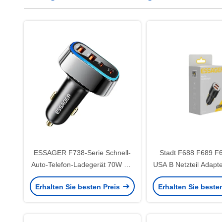
ESSAGER F738-Serie Schnell-
Stadt F688 F689 F
Auto-Telefon-Ladegerät 70W mit
USA B Netzteil Adapte
4 Ports 2 USB A 2 USB C
66W 60W
Erhalten Sie besten Preis
Erhalten Sie beste