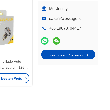
Ms. Jocelyn
sales9@essager.cn
+86 19878704417
Kontaktieren Sie uns jetzt
nelllade-Auto-
Transparent 125W
l Display 2 USB
e besten Preis