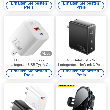
Ladegerät 70W mit 4 Ports 2
70W
Erhalten Sie besten
Erhalten Sie besten
USB A 2 USB C
Preis
Preis
Video
PD3.0 QC3.0 GaN-
Mobiltelefon-GaN-
Ladegeräte USB Typ A C
Ladegeräte 140W mit 3 Ports
USB C Telefonladegerät 20W
in 1 USB A 2 Typ C PST-
Erhalten Sie besten
Erhalten Sie besten
ES-CD31 Serie
140C2A-LB-GAN-Serie
Preis
Preis