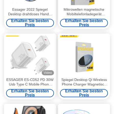
Essager 2022 Spiegel
Mikrowellen magnetische
Desktop drahtloses Handy-
Mobiltelefonladegerät
Ladegerät Fast Qi drahtloses
Wireless Mini Schnellladung
Erhalten Sie besten
Erhalten Sie besten
Ladegerät 10W
5W 15W 7.5W
Preis
Preis
Video
ESSAGER ES-CD52 PD 30W
Spiegel Desktop Qi Wireless
Usb Type C Mobile Phone
Phone Charger Magnetisch
Charger 1 Port EU US UK
15W mit 1m Kabel Typ-C
Erhalten Sie besten
Erhalten Sie besten
Plug
Preis
Preis