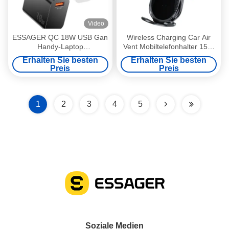
Video
ESSAGER QC 18W USB Gan
Wireless Charging Car Air
Handy-Laptop
Vent Mobiltelefonhalter 15W
Schnellladeadapter S9-
für das Auto
Erhalten Sie besten
Erhalten Sie besten
QC18W-GAN
Preis
Preis
1
2
3
4
5
Soziale Medien