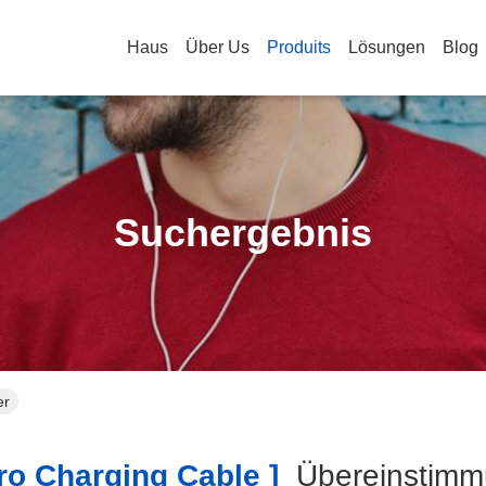
Haus
Über Us
Produits
Lösungen
Blog
Suchergebnis
er
o Charging Cable ]
Übereinstim