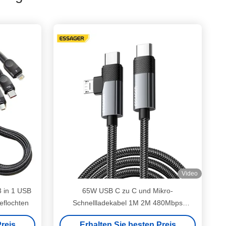
Video
3 in 1 USB
65W USB C zu C und Mikro-
eflochten
Schnellladekabel 1M 2M 480Mbps
Datenübertragung
reis
Erhalten Sie besten Preis