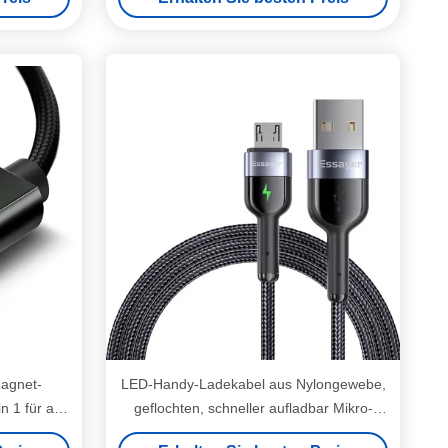
agnet-
LED-Handy-Ladekabel aus Nylongewebe,
 1 für alle
geflochten, schneller aufladbar Mikro-
räte
USB-Datenkabel 0,5 M 1 M 2 M