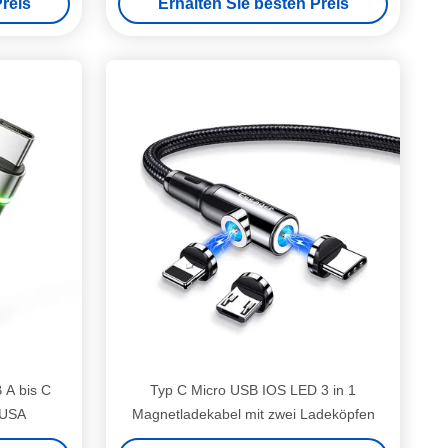
reis
Erhalten Sie besten Preis
 A bis C
Typ C Micro USB IOS LED 3 in 1
 USA
Magnetladekabel mit zwei Ladeköpfen