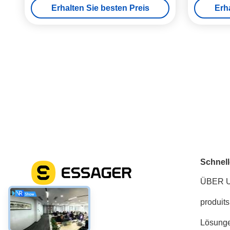
Erhalten Sie besten Preis
Erh
mehrere Geräte
Schnell
ÜBER 
produits
Soziale Medien
Lösung