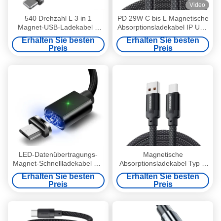
Video
540 Drehzahl L 3 in 1
PD 29W C bis L Magnetische
Magnet-USB-Ladekabel 8
Absorptionsladekabel IP USB
Pins Schnellladung zur
Kabel ES-X56-Serie
Erhalten Sie besten
Erhalten Sie besten
Datenübertragung
Preis
Preis
LED-Datenübertragungs-
Magnetische
Magnet-Schnellladekabel 1M
Absorptionsladekabel Typ C
2M 3M 3 in 1 für alle Mikro-
USB C zu USB Kabel 100 W
Erhalten Sie besten
Erhalten Sie besten
Schnittstellen-Geräte
ES-X55 Serie
Preis
Preis