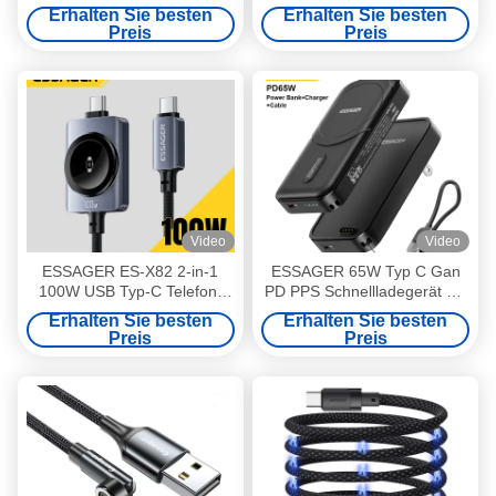
Aufladen 100W ES-X56 Serie
USB C bis Typ C Kabel 100W
Erhalten Sie besten
Erhalten Sie besten
240W 1m
Preis
Preis
Video
Video
ESSAGER ES-X82 2-in-1
ESSAGER 65W Typ C Gan
100W USB Typ-C Telefon-
PD PPS Schnellladegerät mit
und Uhrenladekabel mit
5000 Mah Wireless Power
Erhalten Sie besten
Erhalten Sie besten
Smartwatch magnetischer,
Bank und 20W USB C Kabel
Preis
Preis
kabelloser Aufladung