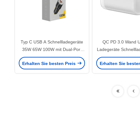
Typ C USB A Schnellladegeräte
QC PD 3.0 Wand 
35W 65W 100W mit Dual-Port
Ladegeräte Schnelll
ABS Material
US/EU/UK Für T
Erhalten Sie besten Preis
Erhalten Sie beste