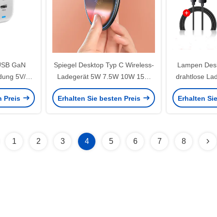
USB GaN
Spiegel Desktop Typ C Wireless-
Lampen Desk
adung 5V/3A
Ladegerät 5W 7.5W 10W 15W
drahtlose La
elefon
Ladegerät für Mobilgeräte
12 HUA
n Preis
Erhalten Sie besten Preis
Erhalten Si
1
2
3
4
5
6
7
8