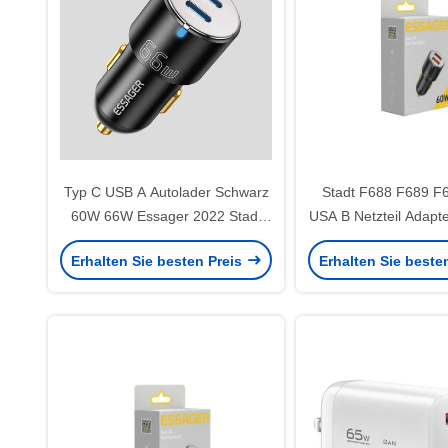
Typ C USB A Autolader Schwarz
Stadt F688 F689 F
60W 66W Essager 2022 Stadt
USA B Netzteil Adapte
F699 F689 F688 F698
66W 60W
Erhalten Sie besten Preis
Erhalten Sie beste