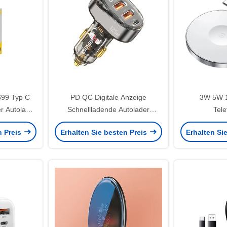
699 Typ C
PD QC Digitale Anzeige
3W 5W 1
r Autolader
Schnellladende Autolader
Tel
Transparent 125W 65W 30W
n Preis
Erhalten Sie besten Preis
Erhalten Si