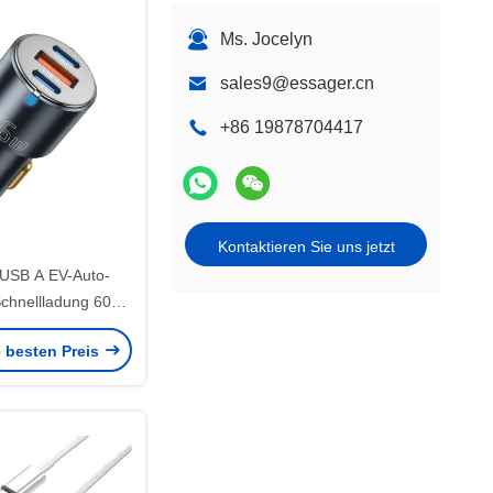
Ms. Jocelyn
sales9@essager.cn
+86 19878704417
Kontaktieren Sie uns jetzt
USB A EV-Auto-
chnellladung 60W
2V 24V EV-Auto
e besten Preis