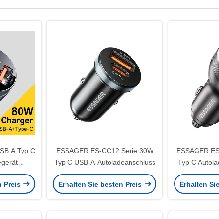
USB A Typ C
ESSAGER ES-CC12 Serie 30W
ESSAGER ES
egerät
Typ C USB-A-Autoladeanschluss
Typ C Autola
erung
Digi
n Preis
Erhalten Sie besten Preis
Erhalten Si
ge