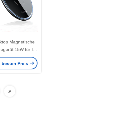
top Magnetische
degerät 15W für Ip
WEI XIAOMI
e besten Preis