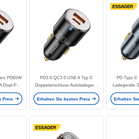
warz PD65W
PD3.0 QC3.0 USB A Typ C
PD Typc C 
 Dual-Port
Doppelanschluss-Autoladegerät
Ladegeräte S
rät
100W 65W 35W
66W Für 1
n Preis
Erhalten Sie besten Preis
Erhalten Si