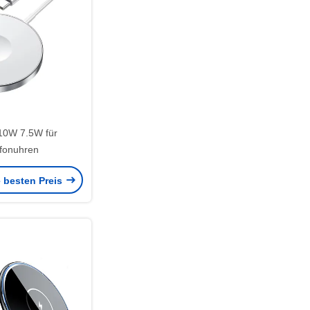
0W 7.5W für
efonuhren
e besten Preis