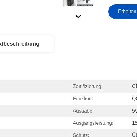
Erhalten
ktbeschreibung
Zertifizierung:
C
Funktion:
Q
Ausgabe:
5V
Ausgangsleistung:
1
Schutz:
Üb