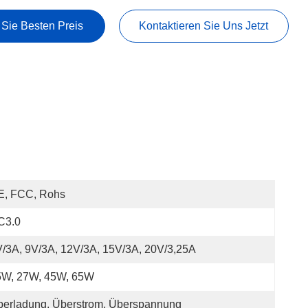
 Sie Besten Preis
Kontaktieren Sie Uns Jetzt
E, FCC, Rohs
C3.0
/3A, 9V/3A, 12V/3A, 15V/3A, 20V/3,25A
5W, 27W, 45W, 65W
erladung, Überstrom, Überspannung