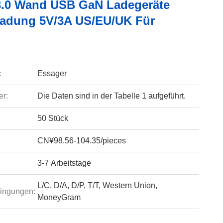
.0 Wand USB GaN Ladegeräte
ladung 5V/3A US/EU/UK Für
:
Essager
r:
Die Daten sind in der Tabelle 1 aufgeführt.
50 Stück
CN¥98.56-104.35/pieces
3-7 Arbeitstage
L/C, D/A, D/P, T/T, Western Union,
ingungen:
MoneyGram