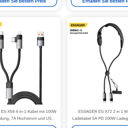
alten Sie besten Preis
Erhalten Sie besten P
S-X59 4-in-1-Kabel mit 100W
ESSAGER ES-X72 2 in 1 M
adung, 7A Hochstrom und USB
Ladekabel 5A PD 100W Ladeg
Mbit/s Datenübertragung für
bis Typ C