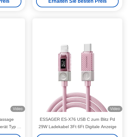
reis
Erhalten Sie besten Preis
Video
Video
assage
ESSAGER ES-X76 USB C zum Blitz Pd
erät Typ C
29W Ladekabel 3Ft 6Ft Digitale Anzeige