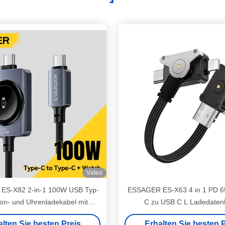
Video
ES-X82 2-in-1 100W USB Typ-
ESSAGER ES-X63 4 in 1 PD 
fon- und Uhrenladekabel mit
C zu USB C L Ladedaten
tch magnetischer, kabelloser
alten Sie besten Preis
Erhalten Sie besten P