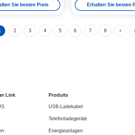
alten Sie besten Preis
Erhalten Sie besten P
1
2
3
4
5
6
7
8
er Link
Produits
US
USB-Ladekabel
Telefonladegeräte
en
Energieanlagen