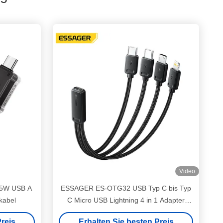
Video
65W USB A
ESSAGER ES-OTG32 USB Typ C bis Typ
kabel
C Micro USB Lightning 4 in 1 Adapter
Ladekabel
reis
Erhalten Sie besten Preis