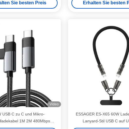
alten Sie besten Preis
Erhalten Sie besten P
mehrere Geräte
Video
 USB C zu C und Mikro-
ESSAGER ES-X65 60W Lade
lladekabel 1M 2M 480Mbps
Lanyard-Stil USB C auf 
Datenübertragung