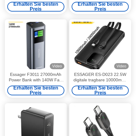
20000mAh mit Typ-C- und
20000mAh mit Kabel
Erhalten Sie besten
Erhalten Sie besten
Lightning-Kabeln
Preis
Preis
Video
Video
Essager F3011 27000mAh
ESSAGER ES-D023 22.5W
Power Bank with 140W Fast
digitale tragbare 10000mAh
Charging and LED Digital
Powerbank mit Kabel
Erhalten Sie besten
Erhalten Sie besten
Display Portable Charger
Preis
Preis