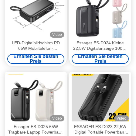
Video
LED-Digitalbildschirm PD
Essager ES-D024 Kleine
65W Mobiltelefon-
22,5W Digitalanzeige 10000
Stromversorgung 15000mAh
mAh Schnelllade-Powerbank
Erhalten Sie besten
Erhalten Sie besten
Schnellbatterie
mit integriertem Kabel
Preis
Preis
Video
Video
Essager ES-D025 65W
ESSAGER ES-D023 22,5W
Tragbare Laptop Powerbank
Digital Portable Powerbank