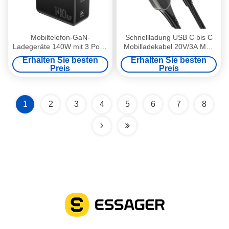
Mobiltelefon-GaN-
Schnellladung USB C bis C
Ladegeräte 140W mit 3 Ports
Mobilladekabel 20V/3A Max
in 1 USB A 2 Typ C PST-
für Multimedia
Erhalten Sie besten
Erhalten Sie besten
140C2A-LB-GAN-Serie
Preis
Preis
1
2
3
4
5
6
7
8