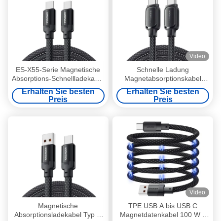
Video
ES-X55-Serie Magnetische
Schnelle Ladung
Absorptions-Schnellladekabel
Magnetabsorptionskabel
USB C bis Typ C Kabel 100W
USB C zu USB C Kabel 60W
Erhalten Sie besten
Erhalten Sie besten
240W 1m
100W ES-X56-Serie
Preis
Preis
Video
Magnetische
TPE USB A bis USB C
Absorptionsladekabel Typ C
Magnetdatenkabel 100 W 1