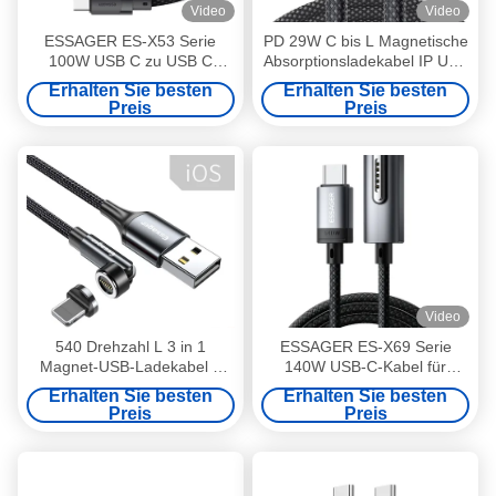
Video
Video
ESSAGER ES-X53 Serie
PD 29W C bis L Magnetische
100W USB C zu USB C
Absorptionsladekabel IP USB
Magnetladekabel
Kabel ES-X56-Serie
Erhalten Sie besten
Erhalten Sie besten
Preis
Preis
Video
540 Drehzahl L 3 in 1
ESSAGER ES-X69 Serie
Magnet-USB-Ladekabel 8
140W USB-C-Kabel für
Pins Schnellladung zur
MacBook-Magnetladekabel
Erhalten Sie besten
Erhalten Sie besten
Datenübertragung
Preis
Preis