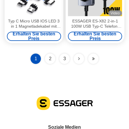
Video
Typ C Micro USB IOS LED 3
ESSAGER ES-X82 2-in-1
in 1 Magnetladekabel mit
100W USB Typ-C Telefon-
zwei Ladeköpfen
und Uhrenladekabel mit
Erhalten Sie besten
Erhalten Sie besten
Smartwatch magnetischer,
Preis
Preis
kabelloser Aufladung
1
2
3
Soziale Medien