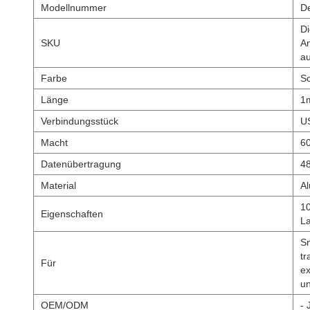
Modellnummer
De
Di
SKU
An
au
Farbe
S
Länge
1
Verbindungsstück
U
Macht
6
Datenübertragung
4
Material
Al
1
Eigenschaften
L
Sm
tr
Für
ex
un
OEM/ODM
- 