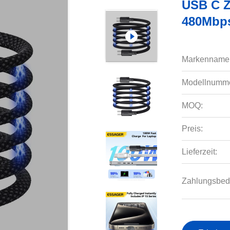
USB C Z
480Mbps
Markenname
Modellnumme
MOQ:
Preis:
Lieferzeit:
Zahlungsbed