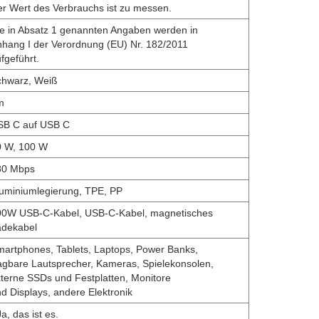
r Wert des Verbrauchs ist zu messen.
e in Absatz 1 genannten Angaben werden in
hang I der Verordnung (EU) Nr. 182/2011
fgeführt.
chwarz, Weiß
m
SB C auf USB C
0 W, 100 W
80 Mbps
uminiumlegierung, TPE, PP
00W USB-C-Kabel, USB-C-Kabel, magnetisches
adekabel
artphones, Tablets, Laptops, Power Banks,
agbare Lautsprecher, Kameras, Spielekonsolen,
terne SSDs und Festplatten, Monitore
d Displays, andere Elektronik
Ja, das ist es.