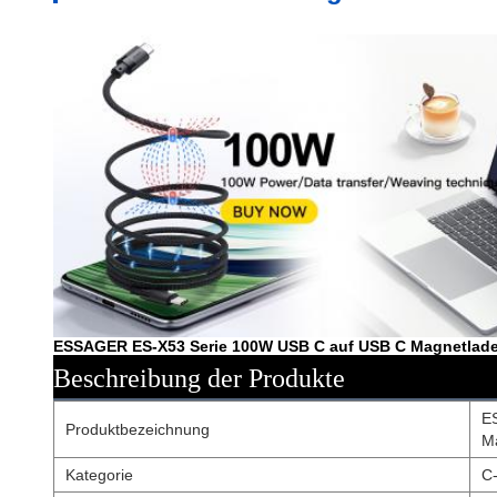
ESSAGER ES-X53 Serie 100W USB C auf USB C Magnetlad
Beschreibung der Produkte
E
Produktbezeichnung
M
Kategorie
C