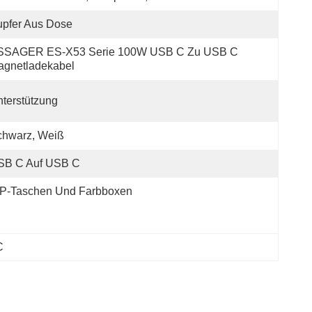
pfer Aus Dose
SSAGER ES-X53 Serie 100W USB C Zu USB C 
agnetladekabel
terstützung
chwarz, Weiß
SB C Auf USB C
P-Taschen Und Farbboxen
C