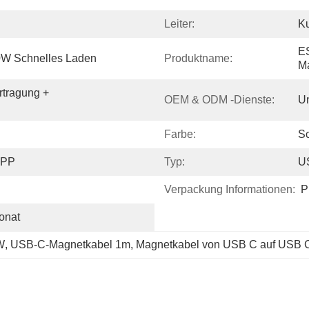
Leiter:
Ku
E
0W Schnelles Laden
Produktname:
M
tragung + 
OEM & ODM -Dienste:
Un
Farbe:
S
 PP
Typ:
U
Verpackung Informationen:
P
onat
W
, 
USB-C-Magnetkabel 1m
, 
Magnetkabel von USB C auf USB 