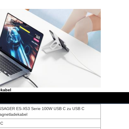
ekabel
SSAGER ES-X53 Serie 100W USB C zu USB C
agnetladekabel
-C