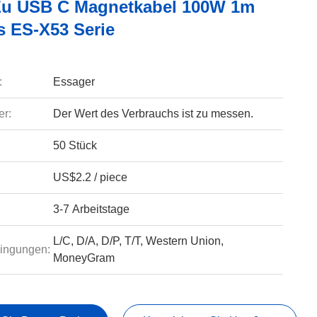
u USB C Magnetkabel 100W 1m
 ES-X53 Serie
:
Essager
r:
Der Wert des Verbrauchs ist zu messen.
50 Stück
US$2.2 / piece
3-7 Arbeitstage
L/C, D/A, D/P, T/T, Western Union,
ingungen:
MoneyGram