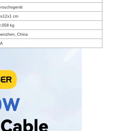
rsuchsgerät
8x12x1 cm
,058 kg
henzhen, China
/A