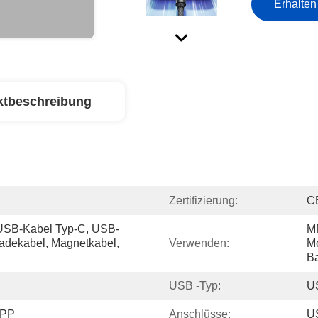
Erhalten
ktbeschreibung
Zertifizierung:
C
USB-Kabel Typ-C, USB-
MP
adekabel, Magnetkabel, 
Verwenden:
Mo
B
USB -Typ:
U
 PP
Anschlüsse:
US