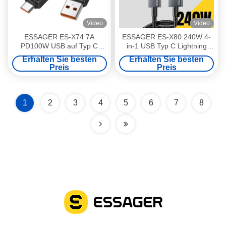
Video
Video
ESSAGER ES-X74 7A
ESSAGER ES-X80 240W 4-
PD100W USB auf Typ C
in-1 USB Typ C Lightning
Schnelllade- und Datenkabel
Schnelllade-Datenkabel
Erhalten Sie besten
Erhalten Sie besten
mit Digitalanzeige
geflochten 1m 2m
Preis
Preis
1
2
3
4
5
6
7
8