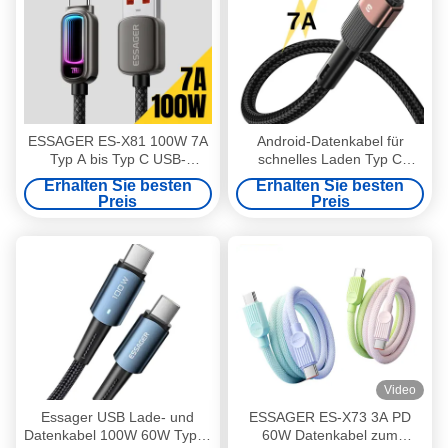
ESSAGER ES-X81 100W 7A
Android-Datenkabel für
Typ A bis Typ C USB-
schnelles Laden Typ C
Schnellladekabel
1/2/3M 7A 100W Für Huawei
Erhalten Sie besten
Erhalten Sie besten
Zinklegierung geflochten 1m
Xiaomi
Preis
Preis
2m
Video
Essager USB Lade- und
ESSAGER ES-X73 3A PD
Datenkabel 100W 60W Typ C
60W Datenkabel zum