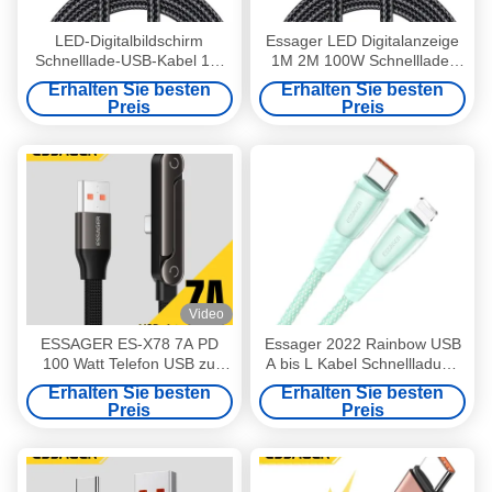
LED-Digitalbildschirm
Essager LED Digitalanzeige
Schnelllade-USB-Kabel 1M
1M 2M 100W Schnelllade-
2M 27W 100W OEM/ODM
USB-Kabel für Mobiltelefone
Erhalten Sie besten
Erhalten Sie besten
für Mobiltelefon
Preis
Preis
Video
ESSAGER ES-X78 7A PD
Essager 2022 Rainbow USB
100 Watt Telefon USB zu
A bis L Kabel Schnellladung
USB Typ C Schnellladekabel
0,5 m 1 m 2 m 3 m
Erhalten Sie besten
Erhalten Sie besten
Daten aus Zinklegierung
Preis
Preis