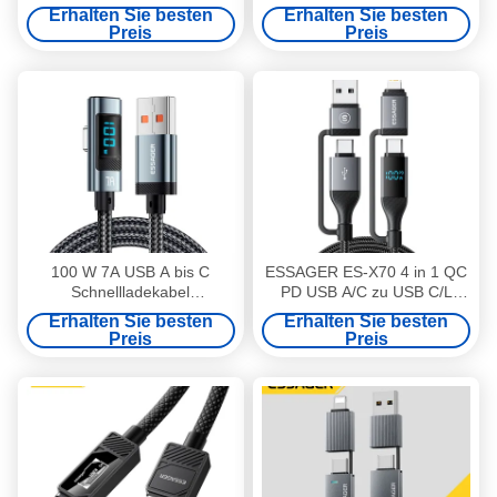
auf Typ C Kabel für Mbk
schnellen Aufladen des Typs
Erhalten Sie besten
Erhalten Sie besten
Huawei
C, 1M 2M bunte
Preis
Preis
geflochtenen Kabel
100 W 7A USB A bis C
ESSAGER ES-X70 4 in 1 QC
Schnellladekabel
PD USB A/C zu USB C/L
Telefonkabel Digitales
Ladedatenkabel
Erhalten Sie besten
Erhalten Sie besten
Display 1m 2m ESSAGER
Preis
Preis
ES-X47