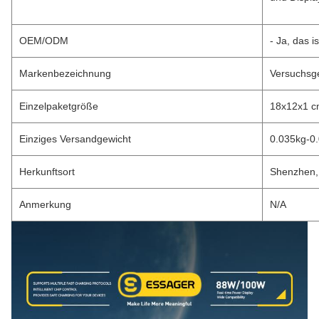
OEM/ODM
- Ja, das is
Markenbezeichnung
Versuchsg
Einzelpaketgröße
18x12x1 
Einziges Versandgewicht
0.035kg-0.
Herkunftsort
Shenzhen,
Anmerkung
N/A