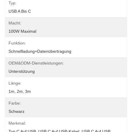
Typ:
USB A Bis C
Macht:
100W Maximal
Funktion:
Schnellladung+Datenübertragung
OEM&ODM-Dienstleistungen:
Unterstützung
Länge:
1m, 2m, 3m
Farbe:
Schwarz
Merkmal:
Typ C Auf USB, USB C Auf USB-Kabel, USB C Auf USB