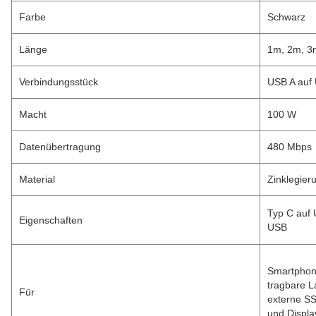
Farbe
Schwarz
Länge
1m, 2m, 3
Verbindungsstück
USB A auf
Macht
100 W
Datenübertragung
480 Mbps
Material
Zinklegier
Typ C auf
Eigenschaften
USB
Smartphone
tragbare L
Für
externe SS
und Displa