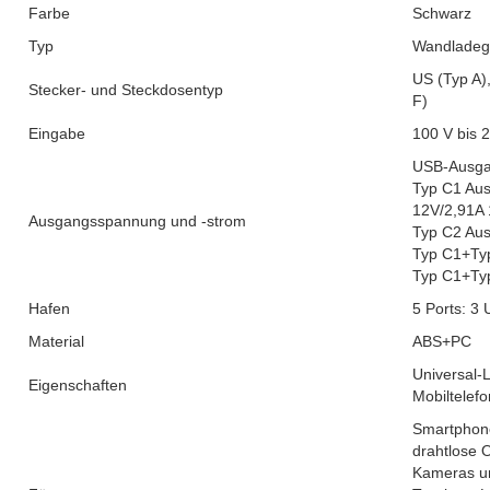
Farbe
Schwarz
Typ
Wandladeg
US (Typ A),
Stecker- und Steckdosentyp
F)
Eingabe
100 V bis 
USB-Ausga
Typ C1 Aus
12V/2,91A 
Ausgangsspannung und -strom
Typ C2 Aus
Typ C1+Ty
Typ C1+Ty
Hafen
5 Ports: 3
Material
ABS+PC
Universal-
Eigenschaften
Mobiltelefo
Smartphone
drahtlose 
Kameras un