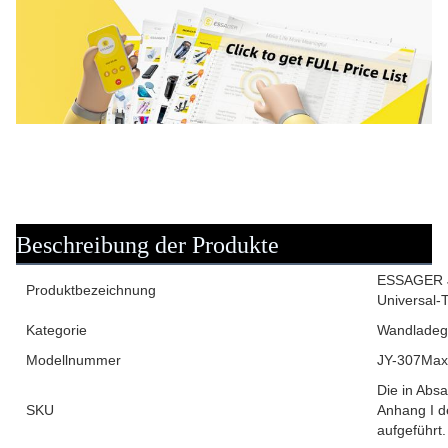
Beschreibung der Produkte
ESSAGER J
Produktbezeichnung
Universal-
Kategorie
Wandladeg
Modellnummer
JY-307Max
Die in Abs
SKU
Anhang I d
aufgeführt.