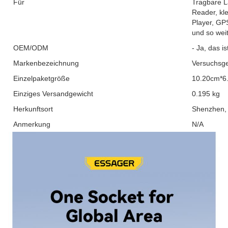
Für
Tragbare L
Reader, kl
Player, GP
und so weit
OEM/ODM
- Ja, das is
Markenbezeichnung
Versuchsge
Einzelpaketgröße
10.20cm*6
Einziges Versandgewicht
0.195 kg
Herkunftsort
Shenzhen,
Anmerkung
N/A