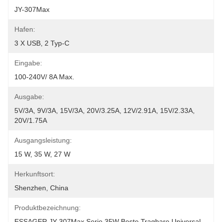
JY-307Max
Hafen:
3 X USB, 2 Typ-C
Eingabe:
100-240V/ 8A Max.
Ausgabe:
5V/3A, 9V/3A, 15V/3A, 20V/3.25A, 12V/2.91A, 15V/2.33A, 
20V/1.75A
Ausgangsleistung:
15 W, 35 W, 27 W
Herkunftsort:
Shenzhen, China
Produktbezeichnung:
ESSAGER JY-307Max Serie 35W Beste Tragbare Universal-