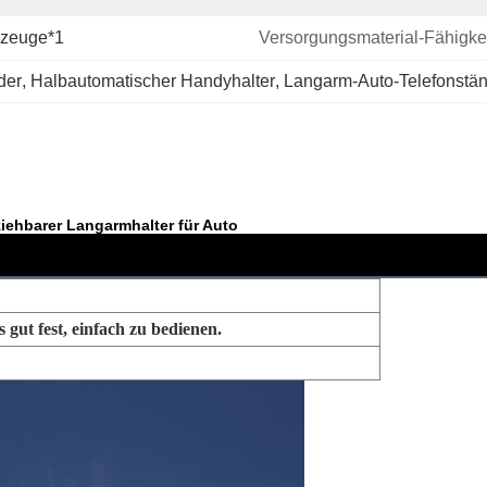
rzeuge*1
Versorgungsmaterial-Fähigkei
der
, 
Halbautomatischer Handyhalter
, 
Langarm-Auto-Telefonstä
iehbarer Langarmhalter für Auto
 gut fest, einfach zu bedienen.