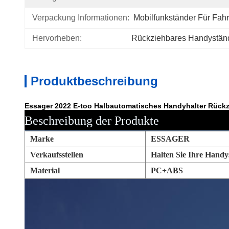
Verpackung Informationen:
Mobilfunkständer Für Fah
Hervorheben:
Rückziehbares Handystän
Produktbeschreibung
Essager 2022 E-too Halbautomatisches Handyhalter Rückz
Beschreibung der Produkte
Marke
ESSAGER
Verkaufsstellen
Halten Sie Ihre Handys
Material
PC+ABS