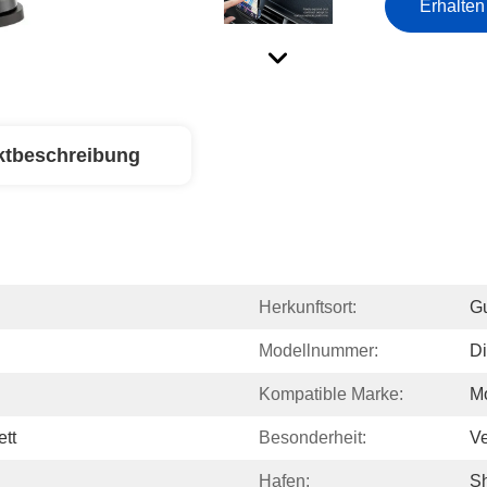
Erhalten
ktbeschreibung
Herkunftsort:
G
Modellnummer:
Di
Kompatible Marke:
Mo
tt
Besonderheit:
Ve
Hafen:
S