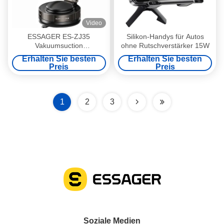
Video
ESSAGER ES-ZJ35
Silikon-Handys für Autos
Vakuumsuction
ohne Rutschverstärker 15W
Magnetfahrzeug
Erhalten Sie besten
Erhalten Sie besten
Mobiltelefonhalter Klappbare
Preis
Preis
Zinklegierung
1
2
3
Soziale Medien