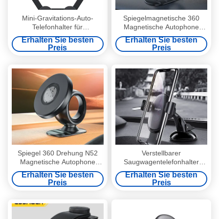
Mini-Gravitations-Auto-
Spiegelmagnetische 360
Telefonhalter für
Magnetische Autophone
Mobiltelefone mit einer Breite
Halter OEM ODM mit 3M
Erhalten Sie besten
Erhalten Sie besten
von 65-88 mm
Klebepaste
Preis
Preis
Spiegel 360 Drehung N52
Verstellbarer
Magnetische Autophone
Saugwagentelefonhalter
Halter verstellbar 6PCS
Universal für 4,5-6,5 Zoll
Erhalten Sie besten
Erhalten Sie besten
Mobiltelefon
Preis
Preis