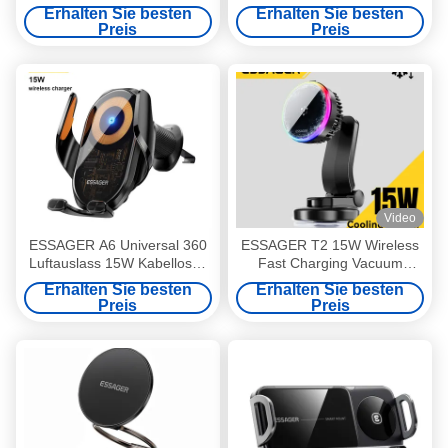
Face-Tracking Gimbal AI
Autotelefonhalterung mit
Erhalten Sie besten
Erhalten Sie besten
Smart Core
kabellosem Ladegerät
Preis
Preis
Erkennungssteuerung
Video
ESSAGER A6 Universal 360
ESSAGER T2 15W Wireless
Luftauslass 15W Kabelloses
Fast Charging Vacuum
Ladegerät Auto-Telefonhalter
Suction Magnetic Car Phone
Erhalten Sie besten
Erhalten Sie besten
Holder 360 Rotation
Preis
Preis