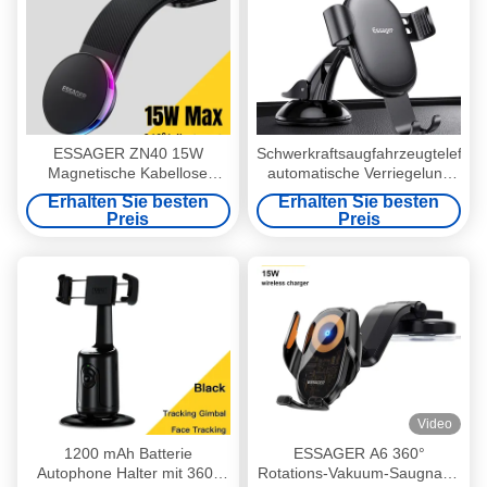
ESSAGER ZN40 15W
Schwerkraftsaugfahrzeugtelefonh
Magnetische Kabellose
automatische Verriegelung
Ladefunktion 360 Grad
360 Drehverstellbar
Erhalten Sie besten
Erhalten Sie besten
Drehbare KFZ-
Preis
Preis
Telefonhalterung
Video
1200 mAh Batterie
ESSAGER A6 360°
Autophone Halter mit 360-
Rotations-Vakuum-Saugnapf-