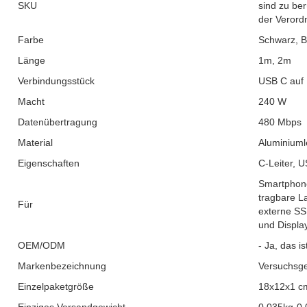
SKU
sind zu ber
der Verord
Farbe
Schwarz, B
Länge
1m, 2m
Verbindungsstück
USB C auf
Macht
240 W
Datenübertragung
480 Mbps
Material
Aluminiuml
Eigenschaften
C-Leiter, 
Smartphone
tragbare L
Für
externe SS
und Display
OEM/ODM
- Ja, das is
Markenbezeichnung
Versuchsge
Einzelpaketgröße
18x12x1 c