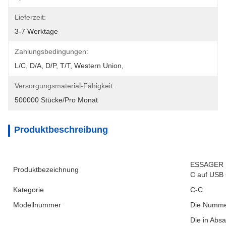
Lieferzeit:
3-7 Werktage
Zahlungsbedingungen:
L/C, D/A, D/P, T/T, Western Union, 
Versorgungsmaterial-Fähigkeit:
500000 Stücke/pro Monat
Produktbeschreibung
ESSAGER E
Produktbezeichnung
C auf USB
Kategorie
C-C
Modellnummer
Die Numme
Die in Abs