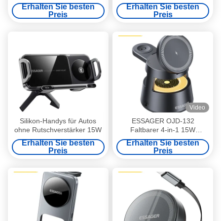
Ladegerät Auto-Telefonhalter
Mobiltelefonhalter mit 15W
Erhalten Sie besten
Erhalten Sie besten
drahtlosem Ladegerät 360
Preis
Preis
Drehzahl
Video
Silikon-Handys für Autos
ESSAGER OJD-132
ohne Rutschverstärker 15W
Faltbarer 4-in-1 15W
Magnetischer Wireless-
Erhalten Sie besten
Erhalten Sie besten
Ladegerät-Ständer mit LED-
Preis
Preis
Licht für Uhr, Kopfhörer,
Telefon