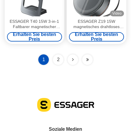
Video
ESSAGER T40 15W 3-in-1
ESSAGER Z19 15W
Faltbarer magnetischer
magnetisches drahtloses
kabelloser Ladeständer
Ladegerät mit einziehbarem
Erhalten Sie besten
Erhalten Sie besten
Kabel
Preis
Preis
1
2
Soziale Medien