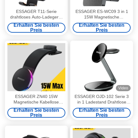
ESSAGER T11-Serie
ESSAGER ES-WC09 3 in 1
drahtloses Auto-Ladegerät
15W Magnetische
Halter drahtloses Laden
Ladestation für Mobiltelefone
Erhalten Sie besten
Erhalten Sie besten
Telefon Stand 5V / 2A
Preis
Preis
Video
ESSAGER ZN40 15W
ESSAGER OJD-102 Serie 3
Magnetische Kabellose
in 1 Ladestand Drahtlose
Ladefunktion 360 Grad
Ladestelle USB C
Erhalten Sie besten
Erhalten Sie besten
Drehbare KFZ-
Preis
Preis
Telefonhalterung