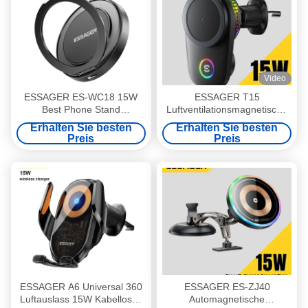
Video
ESSAGER ES-WC18 15W
ESSAGER T15
Best Phone Stand
Luftventilationsmagnetische
Ladestation schnelles
15W drahtlose Ladegerät
Erhalten Sie besten
Erhalten Sie besten
drahtloses Ladegerät
Auto Mobiltelefonhalter
Preis
Preis
ESSAGER A6 Universal 360
ESSAGER ES-ZJ40
Luftauslass 15W Kabelloses
Automagnetische