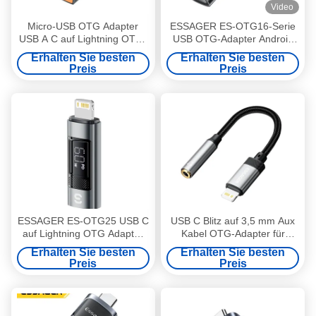
Video
Micro-USB OTG Adapter
ESSAGER ES-OTG16-Serie
USB A C auf Lightning OTG-
USB OTG-Adapter Android
Anschluss ESSAGER ES-
OTG Typ C 240w
Erhalten Sie besten
Erhalten Sie besten
OTG17
Preis
Preis
ESSAGER ES-OTG25 USB C
USB C Blitz auf 3,5 mm Aux
auf Lightning OTG Adapter
Kabel OTG-Adapter für
für Apple iPhone
Mobiltelefone und Tablets
Erhalten Sie besten
Erhalten Sie besten
Preis
Preis