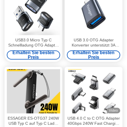
USB3.0 Micro Typ C
USB 3.0 OTG Adapter
Schnellladung OTG Adapter
Konverter unterstützt 3A
5 Gbps Übertragung 3A
Schnellladung 5Gbps Typ C
Erhalten Sie besten
Erhalten Sie besten
OTG Adapter
Preis
Preis
Video
ESSAGER ES-OTG37 240W
USB 4.0 C to C OTG Adapter
USB Typ C auf Typ C Lade-
40Gbps 240W Fast Charging