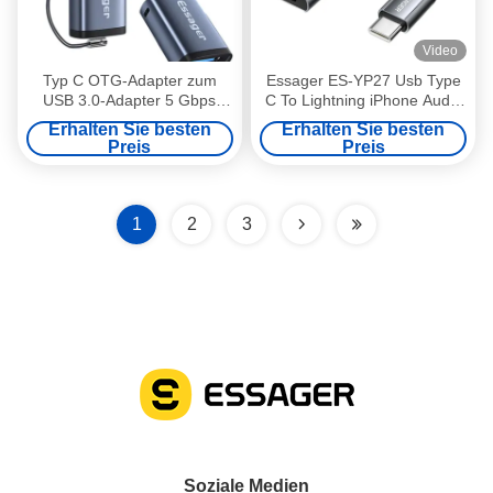
Video
Typ C OTG-Adapter zum
Essager ES-YP27 Usb Type
USB 3.0-Adapter 5 Gbps
C To Lightning iPhone Audio
Datenübertragung OTG-
Converter Charger Adapter
Erhalten Sie besten
Erhalten Sie besten
Adapter
Cable
Preis
Preis
1
2
3
Soziale Medien