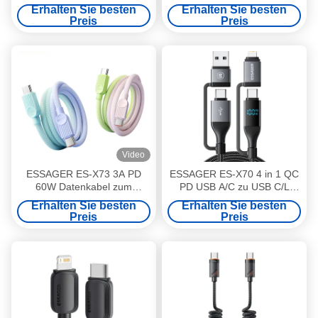
Schnelllade-Datenkabel
Schnellladekabel
Erhalten Sie besten
Erhalten Sie besten
geflochten 1m 2m
Zinklegierung geflochten 1m
Preis
Preis
2m
Video
ESSAGER ES-X73 3A PD
ESSAGER ES-X70 4 in 1 QC
60W Datenkabel zum
PD USB A/C zu USB C/L
schnellen Aufladen des Typs
Ladedatenkabel
Erhalten Sie besten
Erhalten Sie besten
C, 1M 2M bunte
Preis
Preis
geflochtenen Kabel