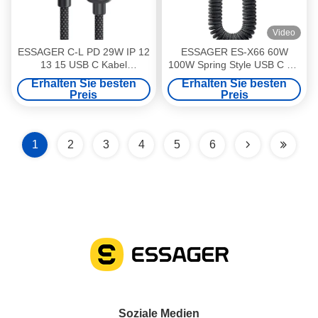
Video
ESSAGER C-L PD 29W IP 12
ESSAGER ES-X66 60W
13 15 USB C Kabel
100W Spring Style USB C auf
Schnellladung ES-X46 Reihe
USB C Kabel USB C PD
Erhalten Sie besten
Erhalten Sie besten
Preis
Preis
1
2
3
4
5
6
Soziale Medien