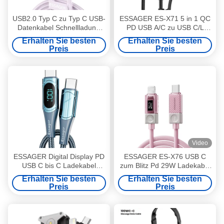
USB2.0 Typ C zu Typ C USB-
ESSAGER ES-X71 5 in 1 QC
Datenkabel Schnellladung
PD USB A/C zu USB C/L
100W 5A 480Mbps
Smart Watch Ladedatenkabel
Erhalten Sie besten
Erhalten Sie besten
Übertragung
Preis
Preis
Video
ESSAGER Digital Display PD
ESSAGER ES-X76 USB C
USB C bis C Ladekabel
zum Blitz Pd 29W Ladekabel
100W 5A
3Ft 6Ft Digitale Anzeige
Erhalten Sie besten
Erhalten Sie besten
Preis
Preis