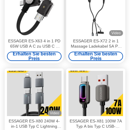
Video
ESSAGER ES-X63 4 in 1 PD
ESSAGER ES-X72 2 in 1
65W USB A C zu USB C L
Massage Ladekabel 5A PD
Ladedatenkabel
100W Ladegerät Typ C bis
Erhalten Sie besten
Erhalten Sie besten
Typ C
Preis
Preis
Video
ESSAGER ES-X80 240W 4-
ESSAGER ES-X81 100W 7A
in-1 USB Typ C Lightning
Typ A bis Typ C USB-