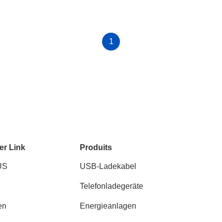
1
er Link
Produits
US
USB-Ladekabel
Telefonladegeräte
en
Energieanlagen