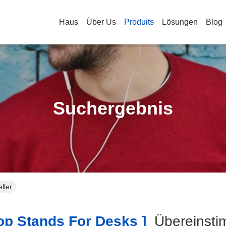
Haus
Über Us
Produits
Lösungen
Blog
Suchergebnis
ller
p Stands For Desks ]
Übereinst