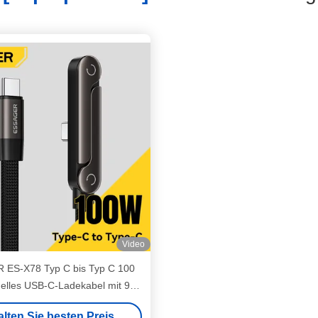
Video
ES-X78 Typ C bis Typ C 100
nelles USB-C-Ladekabel mit 90
Grad flachem Stand
alten Sie besten Preis