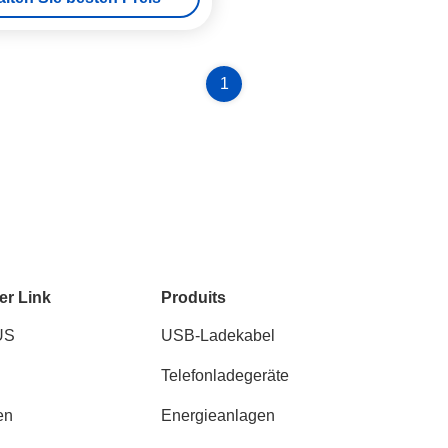
1
er Link
Produits
US
USB-Ladekabel
Telefonladegeräte
en
Energieanlagen