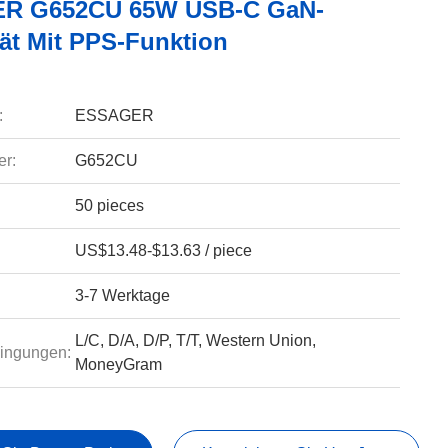
R G652CU 65W USB-C GaN-
ät Mit PPS-Funktion
:
ESSAGER
r:
G652CU
50 pieces
US$13.48-$13.63 / piece
3-7 Werktage
L/C, D/A, D/P, T/T, Western Union,
ingungen:
MoneyGram