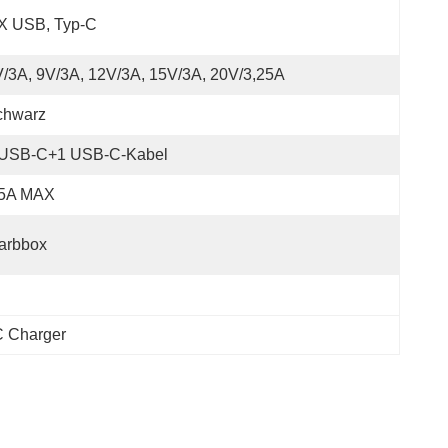
 X USB, Typ-C
/3A, 9V/3A, 12V/3A, 15V/3A, 20V/3,25A
chwarz
 USB-C+1 USB-C-Kabel
.5A MAX
arbbox
 Charger