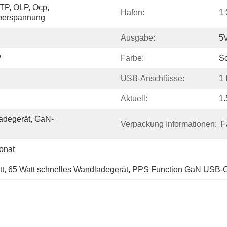
TP, OLP, Ocp, 
Hafen:
1
Überspannung
Ausgabe:
5V
W
Farbe:
S
USB-Anschlüsse:
1
Aktuell:
1
adegerät, GaN-
Verpackung Informationen:
F
onat
tt
, 
65 Watt schnelles Wandladegerät
, 
PPS Function GaN USB-C