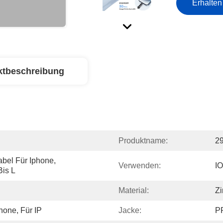
Erhalten
ktbeschreibung
Produktname:
2
el Für Iphone, 
Verwenden:
IO
Bis L
Material:
Zi
hone, Für IP
Jacke:
PP