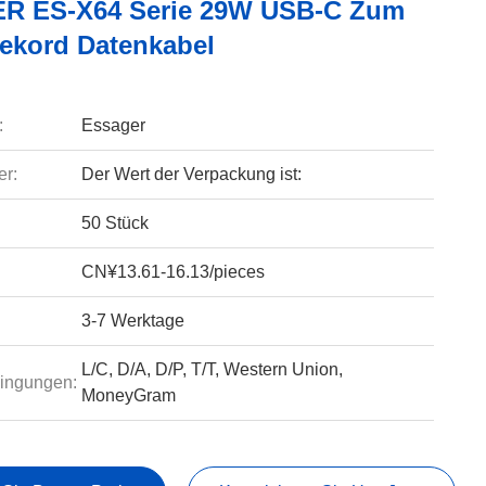
R ES-X64 Serie 29W USB-C Zum
dekord Datenkabel
:
Essager
r:
Der Wert der Verpackung ist:
50 Stück
CN¥13.61-16.13/pieces
3-7 Werktage
L/C, D/A, D/P, T/T, Western Union,
ingungen:
MoneyGram