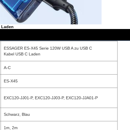
C Laden
ESSAGER ES-X45 Serie 120W USB A zu USB C
Kabel USB C Laden
A-C
ES-X45
EXC120-JJ01-P, EXC120-JJ03-P, EXC120-JJA01-P
Schwarz, Blau
1m, 2m