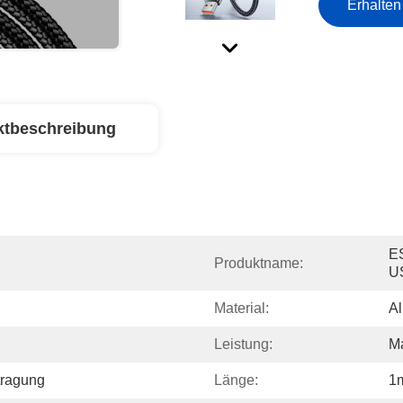
Erhalten
ktbeschreibung
E
Produktname:
U
Material:
Al
Leistung:
M
tragung
Länge:
1