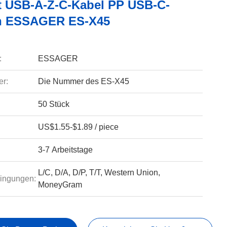
t USB-A-Z-C-Kabel PP USB-C-
in ESSAGER ES-X45
:
ESSAGER
r:
Die Nummer des ES-X45
50 Stück
US$1.55-$1.89 / piece
3-7 Arbeitstage
L/C, D/A, D/P, T/T, Western Union,
ingungen:
MoneyGram