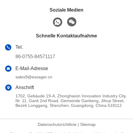
USB-C-Ladekabel
Verwandte Produkte
Video
Video
ESSAGER ES-X69 Serie
ESSAGER ES-X59 2 in 1