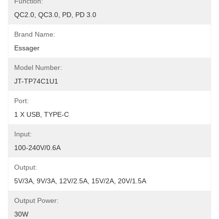
Function:
QC2.0, QC3.0, PD, PD 3.0
Brand Name:
Essager
Model Number:
JT-TP74C1U1
Port:
1 X USB, TYPE-C
Input:
100-240V/0.6A
Output:
5V/3A, 9V/3A, 12V/2.5A, 15V/2A, 20V/1.5A
Output Power:
30W