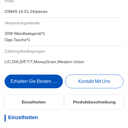
Preis:
CN¥49.14-51.24/pieces
Verpackungsdetails:
20W Wandladegerät*1
Opp-Tasche*1
Zahlungsbedingungen:
L/C,D/A,D/P,T/T,MoneyGram,Western Union
Erhalten Sie Besten Preis
Kontakt Mit Uns
Einzelheiten
Produktbeschreibung
Einzelheiten