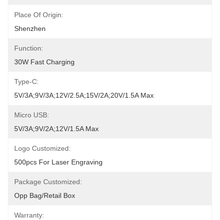
Place Of Origin:
Shenzhen
Function:
30W Fast Charging
Type-C:
5V/3A;9V/3A;12V/2.5A;15V/2A;20V/1.5A Max
Micro USB:
5V/3A;9V/2A;12V/1.5A Max
Logo Customized:
500pcs For Laser Engraving
Package Customized:
Opp Bag/Retail Box
Warranty: